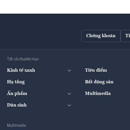
Chứng khoán
T
Tất cả chuyên mục
Kinh tế xanh
Tiêu điểm
Hạ tầng
Bất động sản
Ấn phẩm
Multimedia
Dân sinh
Multimedia