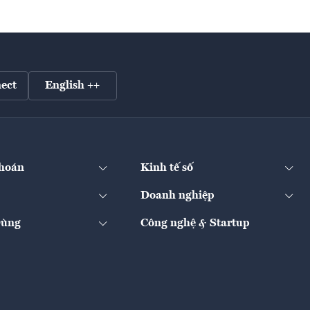
ect
English ++
hoán
Kinh tế số
Doanh nghiệp
Dùng
Công nghệ & Startup