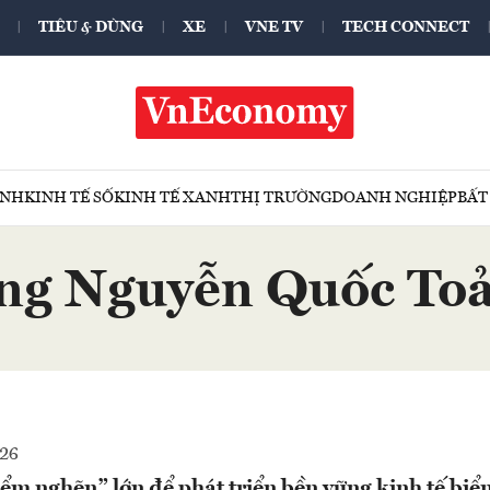
TIÊU & DÙNG
XE
VNE TV
TECH CONNECT
ÍNH
KINH TẾ SỐ
KINH TẾ XANH
THỊ TRƯỜNG
DOANH NGHIỆP
BẤT
ng Nguyễn Quốc To
026
ểm nghẽn” lớn để phát triển bền vững kinh tế biể