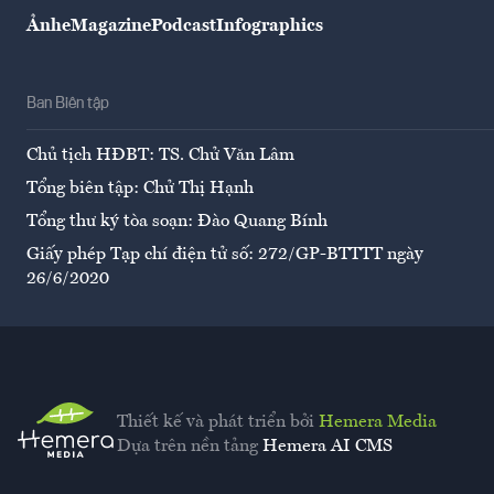
Ảnh
eMagazine
Podcast
Infographics
Ban Biên tập
Chủ tịch HĐBT: TS. Chử Văn Lâm
Tổng biên tập: Chử Thị Hạnh
Tổng thư ký tòa soạn: Đào Quang Bính
Giấy phép Tạp chí điện tử số: 272/GP-BTTTT ngày
26/6/2020
Thiết kế và phát triển bởi
Hemera Media
Dựa trên nền tảng
Hemera AI CMS