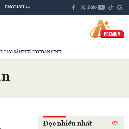
ENGLISH ++
 ĐỘNG SẢN
THẾ GIỚI
DÂN SINH
ản
Đọc nhiều nhất
n