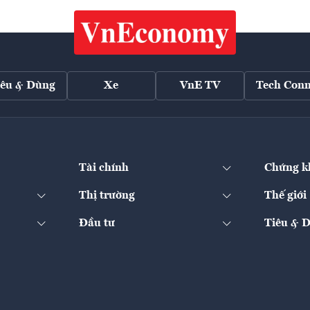
iêu & Dùng
Xe
VnE TV
Tech Conn
Tài chính
Chứng k
Thị trường
Thế giới
Đầu tư
Tiêu & 