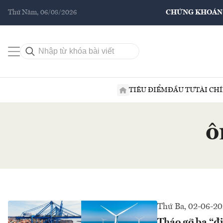
Thứ Năm, 06/08/2026
CHỨNG KHOÁN
TIÊU ĐIỂM
ĐẦU TƯ
TÀI CH
ô
Thứ Ba, 02-06-2
Tháo gỡ ba “đi