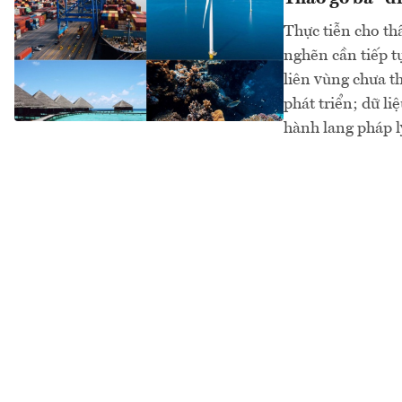
Thực tiễn cho th
nghẽn cần tiếp t
liên vùng chưa t
phát triển; dữ l
hành lang pháp l