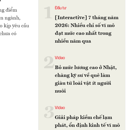
1
Đầu tư
ững điểm
[Interactive] 7 tháng năm
iên ngành,
2026: Nhiều chỉ số vĩ mô
o kịp yêu cầu
đạt mức cao nhất trong
 chưa có
nhiều năm qua
2
Video
Bỏ mức lương cao ở Nhật,
chàng kỹ sư về quê làm
giàu từ loài vật ít người
nuôi
3
Video
Giải pháp kiềm chế lạm
phát, ổn định kinh tế vĩ mô