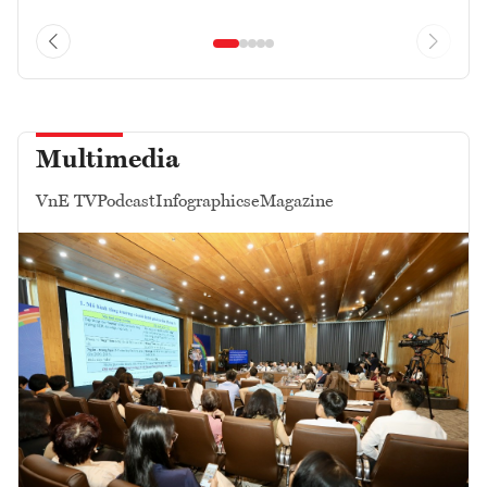
Multimedia
VnE TV
Podcast
Infographics
eMagazine