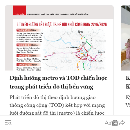
Định hướng metro và TOD chiến lược
K
trong phát triển đô thị bền vững
K
Phát triển đô thị theo định hướng giao
K
thông công cộng (TOD) kết hợp với mạng
V
lưới đường sắt đô thị (metro) là chiến lược
cốt lõi để giải quyết ùn tắc và tái cấu trúc
không gian. Mô hình này tập...