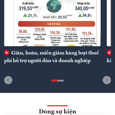
Giãn, hoãn, miễn giảm hàng loạt thuế
phí hỗ trợ người dân và doanh nghiệp
kin
Dòng sự kiện