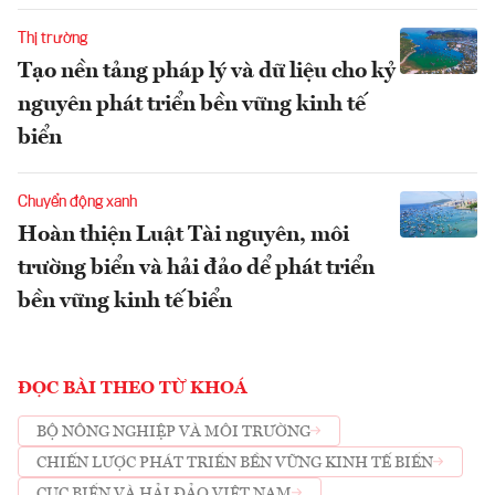
Thị trường
Tạo nền tảng pháp lý và dữ liệu cho kỷ
nguyên phát triển bền vững kinh tế
biển
Chuyển động xanh
Hoàn thiện Luật Tài nguyên, môi
trường biển và hải đảo dể phát triển
bền vững kinh tế biển
ĐỌC BÀI THEO TỪ KHOÁ
BỘ NÔNG NGHIỆP VÀ MÔI TRƯỜNG
CHIẾN LƯỢC PHÁT TRIỂN BỀN VỮNG KINH TẾ BIỂN
CỤC BIỂN VÀ HẢI ĐẢO VIỆT NAM