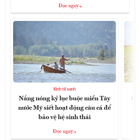
Đọc ngay
Kinh tế xanh
Nắng nóng kỷ lục buộc miền Tây
Cản
nước Mỹ siết hoạt động câu cá để
m
bảo vệ hệ sinh thái
Đọc ngay