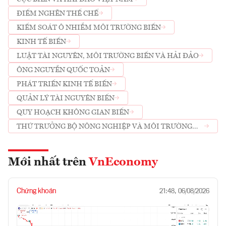
ĐIỂM NGHẼN THỂ CHẾ
KIỂM SOÁT Ô NHIỄM MÔI TRƯỜNG BIỂN
KINH TẾ BIỂN
LUẬT TÀI NGUYÊN, MÔI TRƯỜNG BIỂN VÀ HẢI ĐẢO
ÔNG NGUYỄN QUỐC TOẢN
PHÁT TRIỂN KINH TẾ BIỂN
QUẢN LÝ TÀI NGUYÊN BIỂN
QUY HOẠCH KHÔNG GIAN BIỂN
THỨ TRƯỞNG BỘ NÔNG NGHIỆP VÀ MÔI TRƯỜNG
ĐẶNG NGỌC ĐIỆP
Mới nhất trên
VnEconomy
Chứng khoán
21:48, 06/08/2026