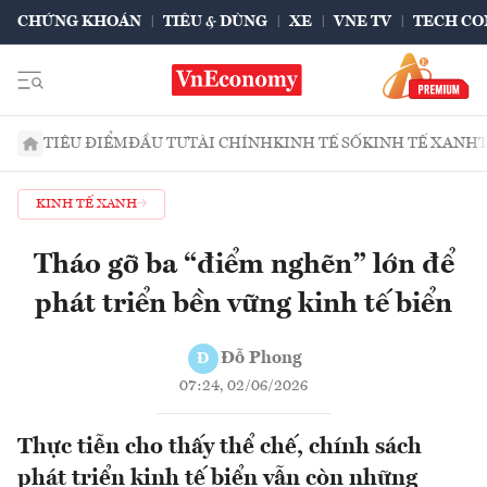
CHỨNG KHOÁN
TIÊU & DÙNG
XE
VNE TV
TECH CO
TIÊU ĐIỂM
ĐẦU TƯ
TÀI CHÍNH
KINH TẾ SỐ
KINH TẾ XANH
KINH TẾ XANH
Tháo gỡ ba “điểm nghẽn” lớn để
phát triển bền vững kinh tế biển
Đỗ Phong
Đ
07:24, 02/06/2026
Thực tiễn cho thấy thể chế, chính sách
phát triển kinh tế biển vẫn còn những