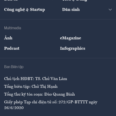
Quản trị số
Cafe BĐS
Thị trường
Kinh doanh
Kết nối
Tạp chí kinh tế Việt Nam
eMagazine
Nhà đầu tư
Du lịch
Công nghệ & Startup
Dân sinh
Tư vấn
Nông sản
Doanh nhân
Tư vấn Tiêu & Dùng
Infographics
Hạ tầng
Sức khỏe
Khung pháp lý
Doanh nghiệp
Địa phương
Thị trường
Bảo hiểm
Multimedia
Sự kiện
Nhân lực
Ảnh
eMagazine
Đẹp +
An sinh
Podcast
Infographics
Giải trí
Y tế
Nhà
Ban Biên tập
Ẩm thực
Chủ tịch HĐBT: TS. Chử Văn Lâm
Tổng biên tập: Chử Thị Hạnh
Tổng thư ký tòa soạn: Đào Quang Bính
Giấy phép Tạp chí điện tử số: 272/GP-BTTTT ngày
26/6/2020