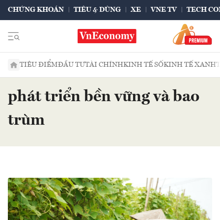
CHỨNG KHOÁN
TIÊU & DÙNG
XE
VNE TV
TECH CO
TIÊU ĐIỂM
ĐẦU TƯ
TÀI CHÍNH
KINH TẾ SỐ
KINH TẾ XANH
phát triển bền vững và bao
trùm