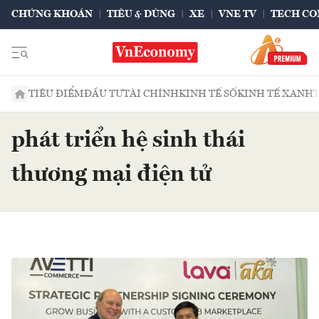
CHỨNG KHOÁN
TIÊU & DÙNG
XE
VNE TV
TECH CO
TIÊU ĐIỂM
ĐẦU TƯ
TÀI CHÍNH
KINH TẾ SỐ
KINH TẾ XANH
phát triển hệ sinh thái
thương mại điện tử