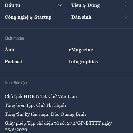
Chuyển động 24h
Đối thoại
The Guide
Video
Đầu tư
Tiêu & Dùng
Quản trị số
Cafe BĐS
Thị trường
Kinh doanh
Kết nối
Tạp chí kinh tế Việt Nam
eMagazine
Nhà đầu tư
Du lịch
Công nghệ & Startup
Dân sinh
Tư vấn
Nông sản
Doanh nhân
Tư vấn Tiêu & Dùng
Infographics
Hạ tầng
Sức khỏe
Khung pháp lý
Doanh nghiệp
Địa phương
Thị trường
Bảo hiểm
Multimedia
Sự kiện
Nhân lực
Ảnh
eMagazine
Đẹp +
An sinh
Podcast
Infographics
Giải trí
Y tế
Nhà
Ban Biên tập
Ẩm thực
Chủ tịch HĐBT: TS. Chử Văn Lâm
Tổng biên tập: Chử Thị Hạnh
Tổng thư ký tòa soạn: Đào Quang Bính
Giấy phép Tạp chí điện tử số: 272/GP-BTTTT ngày
26/6/2020