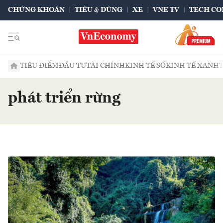
CHỨNG KHOÁN
TIÊU & DÙNG
XE
VNE TV
TECH CO
TIÊU ĐIỂM
ĐẦU TƯ
TÀI CHÍNH
KINH TẾ SỐ
KINH TẾ XANH
phát triển rừng