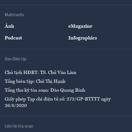
Hạ tầng
Sức khỏe
Khung pháp lý
Doanh nghiệp
Địa phương
Thị trường
Bảo hiểm
Multimedia
Sự kiện
Nhân lực
Ảnh
eMagazine
Đẹp +
An sinh
Podcast
Infographics
Giải trí
Y tế
Nhà
Ban Biên tập
Ẩm thực
Chủ tịch HĐBT: TS. Chử Văn Lâm
Tổng biên tập: Chử Thị Hạnh
Tổng thư ký tòa soạn: Đào Quang Bính
Giấy phép Tạp chí điện tử số: 272/GP-BTTTT ngày
26/6/2020
Liên hệ tòa soạn