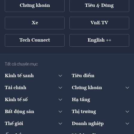
Chứng khoán
Tiêu & Dùng
Xe
VnE TV
Tech Connect
English ++
Tất cả chuyên mục
Kinh tế xanh
Tiêu điểm
Chuyển động xanh
Tài chính
Chứng khoán
Pháp lý
Ngân hàng
Doanh nghiệp niêm yết
Kinh tế số
Hạ tầng
Thương hiệu xanh
Thị trường vốn
Thị trường
Sản phẩm - Thị trường
Bất động sản
Thị trường
Diễn đàn
Thuế
Đầu tư
Tài sản số
Chính sách
Xuất nhập khẩu
Thế giới
Doanh nghiệp
Bảo hiểm
Quốc tế
Dịch vụ số
Thị trường
Khung pháp lý
Kinh tế
Chuyển động