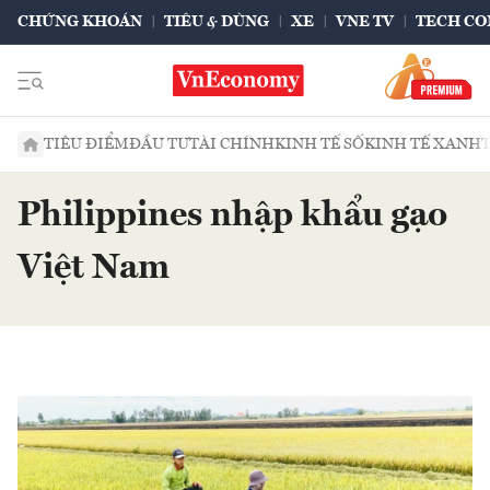
CHỨNG KHOÁN
TIÊU & DÙNG
XE
VNE TV
TECH CO
TIÊU ĐIỂM
ĐẦU TƯ
TÀI CHÍNH
KINH TẾ SỐ
KINH TẾ XANH
Philippines nhập khẩu gạo
Việt Nam