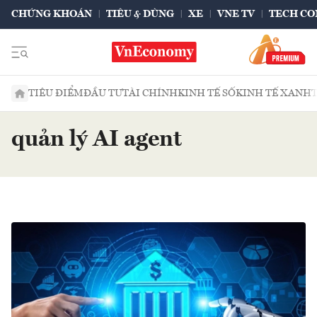
CHỨNG KHOÁN
TIÊU & DÙNG
XE
VNE TV
TECH CO
TIÊU ĐIỂM
ĐẦU TƯ
TÀI CHÍNH
KINH TẾ SỐ
KINH TẾ XANH
quản lý AI agent