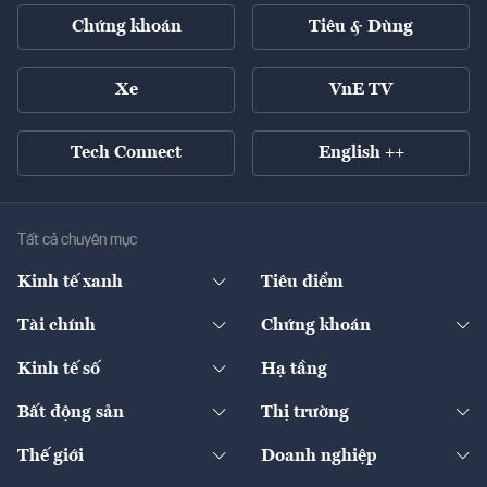
Chứng khoán
Tiêu & Dùng
Xe
VnE TV
Tech Connect
English ++
Tất cả chuyên mục
Kinh tế xanh
Tiêu điểm
Chuyển động xanh
Tài chính
Chứng khoán
Pháp lý
Ngân hàng
Doanh nghiệp niêm yết
Kinh tế số
Hạ tầng
Thương hiệu xanh
Thị trường vốn
Thị trường
Sản phẩm - Thị trường
Bất động sản
Thị trường
Diễn đàn
Thuế
Đầu tư
Tài sản số
Chính sách
Xuất nhập khẩu
Thế giới
Doanh nghiệp
Bảo hiểm
Quốc tế
Dịch vụ số
Thị trường
Khung pháp lý
Kinh tế
Chuyển động