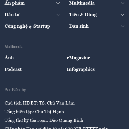
Ấn phẩm
Multimedia
Khung pháp lý
Start-up
Dự án
Công nghiệp
Chuyển động 24h
Đối thoại
The Guide
Video
Đầu tư
Tiêu & Dùng
Quản trị số
Cafe BĐS
Thị trường
Kinh doanh
Kết nối
Tạp chí kinh tế Việt Nam
eMagazine
Nhà đầu tư
Du lịch
Công nghệ & Startup
Dân sinh
Tư vấn
Nông sản
Doanh nhân
Tư vấn Tiêu & Dùng
Infographics
Hạ tầng
Sức khỏe
Khung pháp lý
Doanh nghiệp
Địa phương
Thị trường
Bảo hiểm
Multimedia
Sự kiện
Nhân lực
Ảnh
eMagazine
Đẹp +
An sinh
Podcast
Infographics
Giải trí
Y tế
Nhà
Ban Biên tập
Ẩm thực
Chủ tịch HĐBT: TS. Chử Văn Lâm
Tổng biên tập: Chử Thị Hạnh
Tổng thư ký tòa soạn: Đào Quang Bính