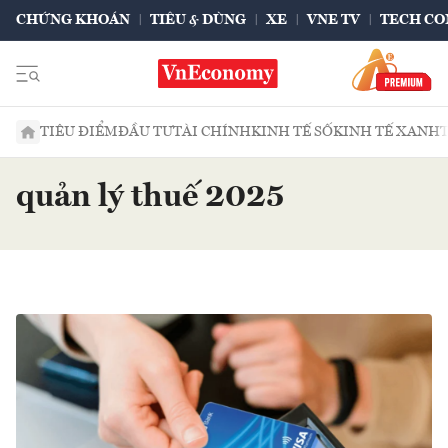
CHỨNG KHOÁN
TIÊU & DÙNG
XE
VNE TV
TECH CO
TIÊU ĐIỂM
ĐẦU TƯ
TÀI CHÍNH
KINH TẾ SỐ
KINH TẾ XANH
quản lý thuế 2025