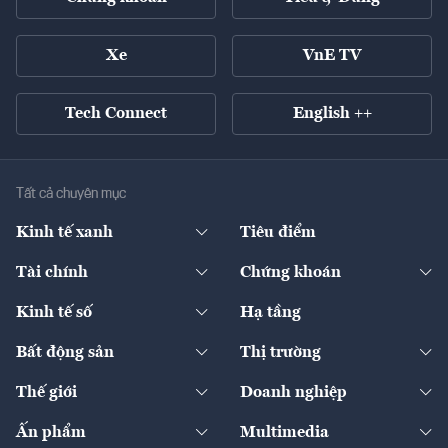
Xe
VnE TV
Tech Connect
English ++
Tất cả chuyên mục
Kinh tế xanh
Tiêu điểm
Chuyển động xanh
Tài chính
Chứng khoán
Pháp lý
Ngân hàng
Doanh nghiệp niêm yết
Kinh tế số
Hạ tầng
Thương hiệu xanh
Thị trường vốn
Thị trường
Sản phẩm - Thị trường
Bất động sản
Thị trường
Diễn đàn
Thuế
Đầu tư
Tài sản số
Chính sách
Xuất nhập khẩu
Thế giới
Doanh nghiệp
Bảo hiểm
Quốc tế
Dịch vụ số
Thị trường
Khung pháp lý
Kinh tế
Chuyển động
Ấn phẩm
Multimedia
Khung pháp lý
Start-up