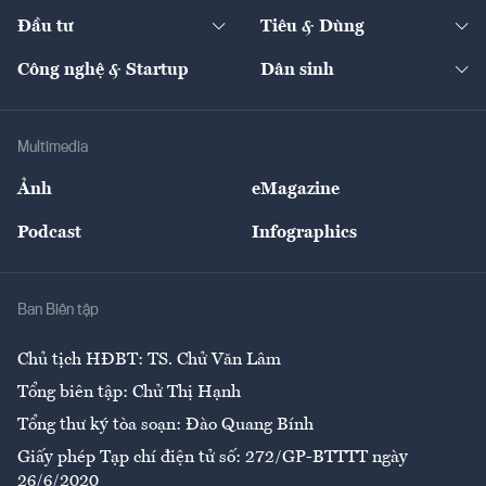
Dự án
Công nghiệp
Chuyển động 24h
Đối thoại
The Guide
Video
Đầu tư
Tiêu & Dùng
Quản trị số
Cafe BĐS
Thị trường
Kinh doanh
Kết nối
Tạp chí kinh tế Việt Nam
eMagazine
Nhà đầu tư
Du lịch
Công nghệ & Startup
Dân sinh
Tư vấn
Nông sản
Doanh nhân
Tư vấn Tiêu & Dùng
Infographics
Hạ tầng
Sức khỏe
Khung pháp lý
Doanh nghiệp
Địa phương
Thị trường
Bảo hiểm
Multimedia
Sự kiện
Nhân lực
Ảnh
eMagazine
Đẹp +
An sinh
Podcast
Infographics
Giải trí
Y tế
Nhà
Ban Biên tập
Ẩm thực
Chủ tịch HĐBT: TS. Chử Văn Lâm
Tổng biên tập: Chử Thị Hạnh
Tổng thư ký tòa soạn: Đào Quang Bính
Giấy phép Tạp chí điện tử số: 272/GP-BTTTT ngày
26/6/2020