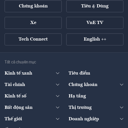
Chứng khoán
Tiêu & Dùng
Xe
VnE TV
Tech Connect
English ++
Tất cả chuyên mục
Kinh tế xanh
Tiêu điểm
Chuyển động xanh
Tài chính
Chứng khoán
Pháp lý
Ngân hàng
Doanh nghiệp niêm yết
Kinh tế số
Hạ tầng
Thương hiệu xanh
Thị trường vốn
Thị trường
Sản phẩm - Thị trường
Bất động sản
Thị trường
Diễn đàn
Thuế
Đầu tư
Tài sản số
Chính sách
Xuất nhập khẩu
Thế giới
Doanh nghiệp
Bảo hiểm
Quốc tế
Dịch vụ số
Thị trường
Khung pháp lý
Kinh tế
Chuyển động