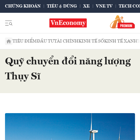
CHỨNG KHOÁN
TIÊU & DÙNG
XE
VNE TV
TECH CO
TIÊU ĐIỂM
ĐẦU TƯ
TÀI CHÍNH
KINH TẾ SỐ
KINH TẾ XANH
Quỹ chuyển đổi năng lượng
Thụy Sĩ