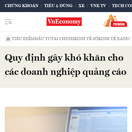
CHỨNG KHOÁN
TIÊU & DÙNG
XE
VNE TV
TECH CO
TIÊU ĐIỂM
ĐẦU TƯ
TÀI CHÍNH
KINH TẾ SỐ
KINH TẾ XANH
Quy định gây khó khăn cho
các doanh nghiệp quảng cáo