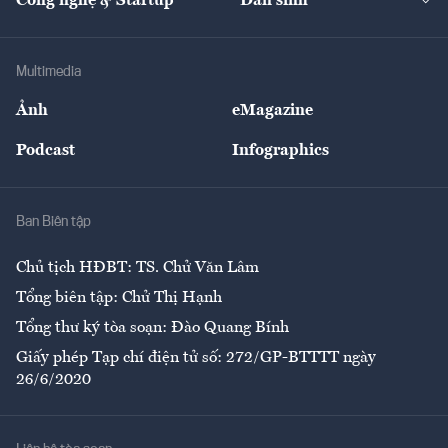
Công nghệ & Startup
Dân sinh
Tư vấn
Nông sản
Doanh nhân
Tư vấn Tiêu & Dùng
Infographics
Hạ tầng
Sức khỏe
Khung pháp lý
Doanh nghiệp
Địa phương
Thị trường
Bảo hiểm
Multimedia
Sự kiện
Nhân lực
Ảnh
eMagazine
Đẹp +
An sinh
Podcast
Infographics
Giải trí
Y tế
Nhà
Ban Biên tập
Ẩm thực
Chủ tịch HĐBT: TS. Chử Văn Lâm
Tổng biên tập: Chử Thị Hạnh
Tổng thư ký tòa soạn: Đào Quang Bính
Giấy phép Tạp chí điện tử số: 272/GP-BTTTT ngày
26/6/2020