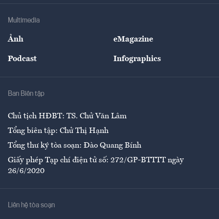
Doanh nghiệp
Địa phương
Thị trường
Bảo hiểm
Multimedia
Sự kiện
Nhân lực
Ảnh
eMagazine
Đẹp +
An sinh
Podcast
Infographics
Giải trí
Y tế
Nhà
Ban Biên tập
Ẩm thực
Chủ tịch HĐBT: TS. Chử Văn Lâm
Tổng biên tập: Chử Thị Hạnh
Tổng thư ký tòa soạn: Đào Quang Bính
Giấy phép Tạp chí điện tử số: 272/GP-BTTTT ngày
26/6/2020
Liên hệ tòa soạn