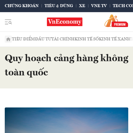
CHỨNG KHOÁN
TIÊU & DÙNG
XE
VNE TV
TECH CO
TIÊU ĐIỂM
ĐẦU TƯ
TÀI CHÍNH
KINH TẾ SỐ
KINH TẾ XANH
Quy hoạch cảng hàng không
toàn quốc