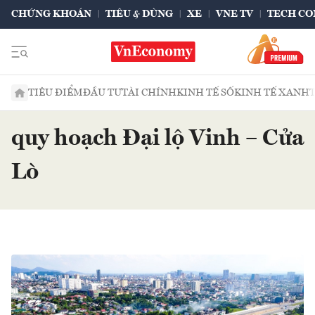
CHỨNG KHOÁN
TIÊU & DÙNG
XE
VNE TV
TECH CO
TIÊU ĐIỂM
ĐẦU TƯ
TÀI CHÍNH
KINH TẾ SỐ
KINH TẾ XANH
quy hoạch Đại lộ Vinh – Cửa
Lò