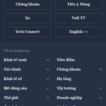
Chứng khoán
Tiêu & Dùng
Xe
VnE TV
Tech Connect
English ++
Tất cả chuyên mục
Kinh tế xanh
Tiêu điểm
Chuyển động xanh
Tài chính
Chứng khoán
Pháp lý
Ngân hàng
Doanh nghiệp niêm yết
Kinh tế số
Hạ tầng
Thương hiệu xanh
Thị trường vốn
Thị trường
Sản phẩm - Thị trường
Bất động sản
Thị trường
Diễn đàn
Thuế
Đầu tư
Tài sản số
Chính sách
Xuất nhập khẩu
Thế giới
Doanh nghiệp
Bảo hiểm
Quốc tế
Dịch vụ số
Thị trường
Khung pháp lý
Kinh tế
Chuyển động