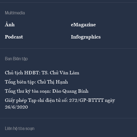
Doanh nghiệp
Địa phương
Thị trường
Bảo hiểm
Multimedia
Sự kiện
Nhân lực
Ảnh
eMagazine
Đẹp +
An sinh
Podcast
Infographics
Giải trí
Y tế
Nhà
Ban Biên tập
Ẩm thực
Chủ tịch HĐBT: TS. Chử Văn Lâm
Tổng biên tập: Chử Thị Hạnh
Tổng thư ký tòa soạn: Đào Quang Bính
Giấy phép Tạp chí điện tử số: 272/GP-BTTTT ngày
26/6/2020
Liên hệ tòa soạn