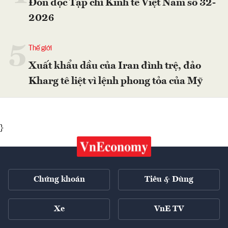
Đón đọc Tạp chí Kinh tế Việt Nam số 32-
2026
5
Thế giới
Xuất khẩu dầu của Iran đình trệ, đảo
Kharg tê liệt vì lệnh phong tỏa của Mỹ
}
Chứng khoán
Tiêu & Dùng
Xe
VnE TV