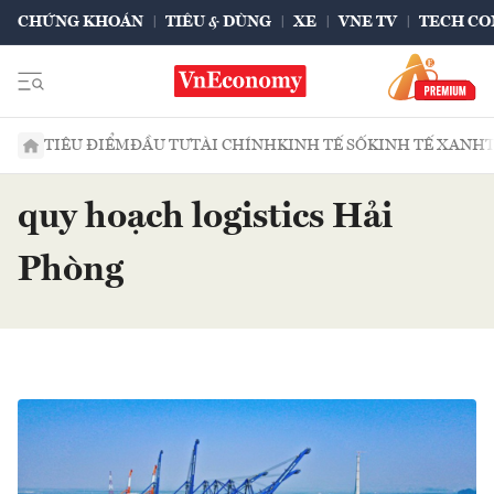
CHỨNG KHOÁN
TIÊU & DÙNG
XE
VNE TV
TECH CO
TIÊU ĐIỂM
ĐẦU TƯ
TÀI CHÍNH
KINH TẾ SỐ
KINH TẾ XANH
quy hoạch logistics Hải
Phòng