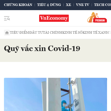
CHỨNG KHOÁN
TIÊU & DÙNG
XE
VNE TV
TECH CO
TIÊU ĐIỂM
ĐẦU TƯ
TÀI CHÍNH
KINH TẾ SỐ
KINH TẾ XANH
Quỹ vắc xin Covid-19