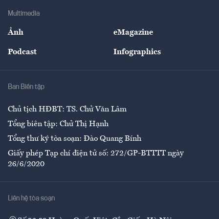
Doanh nghiệp
Địa phương
Thị trường
Bảo hiểm
Multimedia
Sự kiện
Nhân lực
Ảnh
eMagazine
Đẹp +
An sinh
Podcast
Infographics
Giải trí
Y tế
Nhà
Ban Biên tập
Ẩm thực
Chủ tịch HĐBT: TS. Chử Văn Lâm
Tổng biên tập: Chử Thị Hạnh
Tổng thư ký tòa soạn: Đào Quang Bính
Giấy phép Tạp chí điện tử số: 272/GP-BTTTT ngày
26/6/2020
Liên hệ tòa soạn