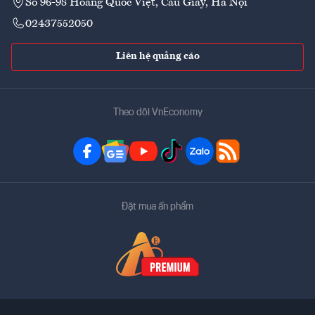
Số 96-98 Hoàng Quốc Việt, Cầu Giấy, Hà Nội
02437552050
Liên hệ quảng cáo
Theo dõi VnEconomy
Đặt mua ấn phẩm