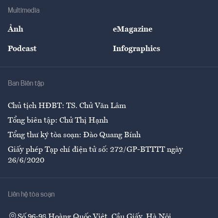
Địa phương
Thị trường
Bảo hiểm
Multimedia
Sự kiện
Nhân lực
Ảnh
eMagazine
Đẹp +
An sinh
Podcast
Infographics
Giải trí
Y tế
Nhà
Ban Biên tập
Ẩm thực
Chủ tịch HĐBT: TS. Chử Văn Lâm
Tổng biên tập: Chử Thị Hạnh
Tổng thư ký tòa soạn: Đào Quang Bính
Giấy phép Tạp chí điện tử số: 272/GP-BTTTT ngày
26/6/2020
Liên hệ tòa soạn
Số 96-98 Hoàng Quốc Việt, Cầu Giấy, Hà Nội