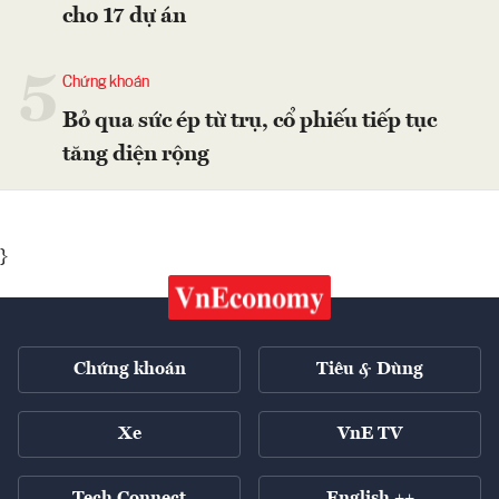
cho 17 dự án
5
Chứng khoán
Bỏ qua sức ép từ trụ, cổ phiếu tiếp tục
tăng diện rộng
}
Chứng khoán
Tiêu & Dùng
Xe
VnE TV
Tech Connect
English ++