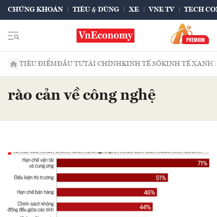
CHỨNG KHOÁN
TIÊU & DÙNG
XE
VNE TV
TECH CO
TIÊU ĐIỂM
ĐẦU TƯ
TÀI CHÍNH
KINH TẾ SỐ
KINH TẾ XANH
rào cản về công nghệ