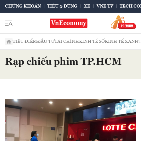
CHỨNG KHOÁN
TIÊU & DÙNG
XE
VNE TV
TECH CO
TIÊU ĐIỂM
ĐẦU TƯ
TÀI CHÍNH
KINH TẾ SỐ
KINH TẾ XANH
Rạp chiếu phim TP.HCM