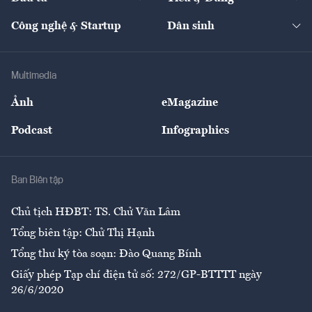
Quản trị số
Cafe BĐS
Thị trường
Kinh doanh
Kết nối
Tạp chí kinh tế Việt Nam
eMagazine
Nhà đầu tư
Du lịch
Công nghệ & Startup
Dân sinh
Tư vấn
Nông sản
Doanh nhân
Tư vấn Tiêu & Dùng
Infographics
Hạ tầng
Sức khỏe
Khung pháp lý
Doanh nghiệp
Địa phương
Thị trường
Bảo hiểm
Multimedia
Sự kiện
Nhân lực
Ảnh
eMagazine
Đẹp +
An sinh
Podcast
Infographics
Giải trí
Y tế
Nhà
Ban Biên tập
Ẩm thực
Chủ tịch HĐBT: TS. Chử Văn Lâm
Tổng biên tập: Chử Thị Hạnh
Tổng thư ký tòa soạn: Đào Quang Bính
Giấy phép Tạp chí điện tử số: 272/GP-BTTTT ngày
26/6/2020