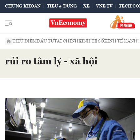
CHỨNG KHOÁN
TIÊU & DÙNG
XE
VNE TV
TECH CO
TIÊU ĐIỂM
ĐẦU TƯ
TÀI CHÍNH
KINH TẾ SỐ
KINH TẾ XANH
rủi ro tâm lý - xã hội