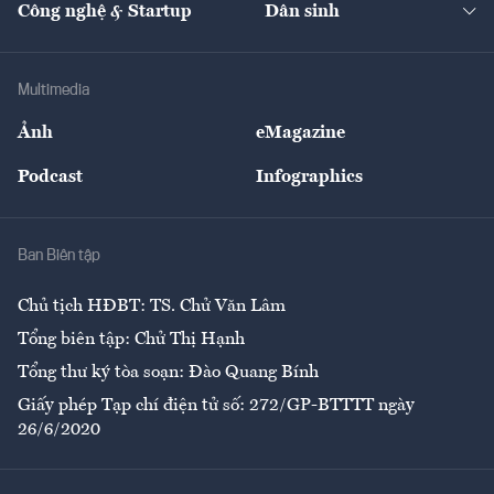
Công nghệ & Startup
Dân sinh
Tư vấn
Nông sản
Doanh nhân
Tư vấn Tiêu & Dùng
Infographics
Hạ tầng
Sức khỏe
Khung pháp lý
Doanh nghiệp
Địa phương
Thị trường
Bảo hiểm
Multimedia
Sự kiện
Nhân lực
Ảnh
eMagazine
Đẹp +
An sinh
Podcast
Infographics
Giải trí
Y tế
Nhà
Ban Biên tập
Ẩm thực
Chủ tịch HĐBT: TS. Chử Văn Lâm
Tổng biên tập: Chử Thị Hạnh
Tổng thư ký tòa soạn: Đào Quang Bính
Giấy phép Tạp chí điện tử số: 272/GP-BTTTT ngày
26/6/2020