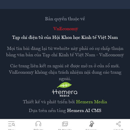
Bản quyền thuộc về
VnEconomy
Tạp chí điện tử của Hội Khoa học Kinh tế Việt Nam
Mọi tin bài đăng lại từ website này phải có sự chấp thuận
bằng văn bản của
Tạp chí Kinh tế Việt Nam - VnEconomy
Các trang liên kết ra ngoài sẽ được mở ra ở cửa sổ mới.
VnEconomy không chịu trách nhiệm nội dung các trang
ngoài.
Thiết kế và phát triển bởi
Hemera Media
Dựa trên nền tảng
Hemera AI CMS