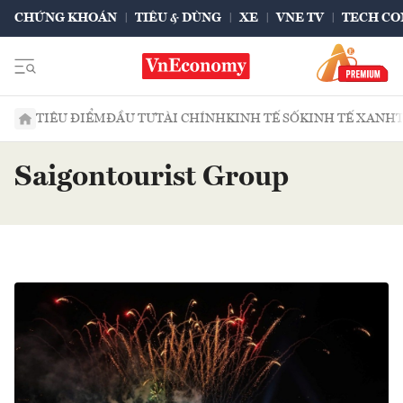
CHỨNG KHOÁN
TIÊU & DÙNG
XE
VNE TV
TECH CO
TIÊU ĐIỂM
ĐẦU TƯ
TÀI CHÍNH
KINH TẾ SỐ
KINH TẾ XANH
Saigontourist Group