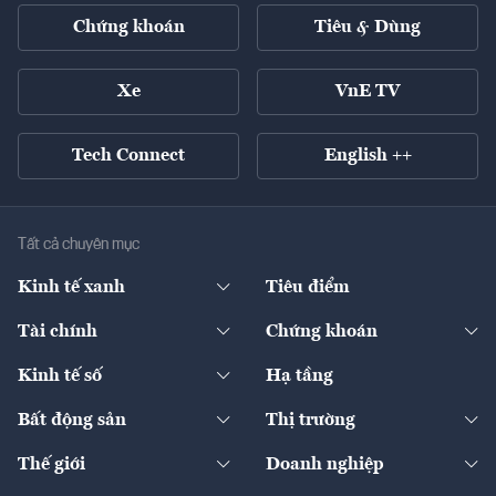
Chứng khoán
Tiêu & Dùng
Xe
VnE TV
Tech Connect
English ++
Tất cả chuyên mục
Kinh tế xanh
Tiêu điểm
Chuyển động xanh
Tài chính
Chứng khoán
Pháp lý
Ngân hàng
Doanh nghiệp niêm yết
Kinh tế số
Hạ tầng
Thương hiệu xanh
Thị trường vốn
Thị trường
Sản phẩm - Thị trường
Bất động sản
Thị trường
Diễn đàn
Thuế
Đầu tư
Tài sản số
Chính sách
Xuất nhập khẩu
Thế giới
Doanh nghiệp
Bảo hiểm
Quốc tế
Dịch vụ số
Thị trường
Khung pháp lý
Kinh tế
Chuyển động