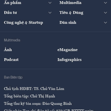
Ấn phẩm
Multimedia
Khung pháp lý
Start-up
Dự án
Công nghiệp
Chuyển động 24h
Đối thoại
The Guide
Video
Đầu tư
Tiêu & Dùng
Quản trị số
Cafe BĐS
Thị trường
Kinh doanh
Kết nối
Tạp chí kinh tế Việt Nam
eMagazine
Nhà đầu tư
Du lịch
Công nghệ & Startup
Dân sinh
Tư vấn
Nông sản
Doanh nhân
Tư vấn Tiêu & Dùng
Infographics
Hạ tầng
Sức khỏe
Khung pháp lý
Doanh nghiệp
Địa phương
Thị trường
Bảo hiểm
Multimedia
Sự kiện
Nhân lực
Ảnh
eMagazine
Đẹp +
An sinh
Podcast
Infographics
Giải trí
Y tế
Nhà
Ban Biên tập
Ẩm thực
Chủ tịch HĐBT: TS. Chử Văn Lâm
Tổng biên tập: Chử Thị Hạnh
Tổng thư ký tòa soạn: Đào Quang Bính