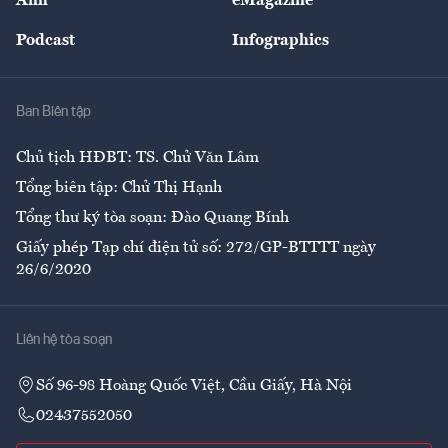
Ảnh
eMagazine
Đẹp +
An sinh
Podcast
Infographics
Giải trí
Y tế
Nhà
Ban Biên tập
Ẩm thực
Chủ tịch HĐBT: TS. Chử Văn Lâm
Tổng biên tập: Chử Thị Hạnh
Tổng thư ký tòa soạn: Đào Quang Bính
Giấy phép Tạp chí điện tử số: 272/GP-BTTTT ngày
26/6/2020
Liên hệ tòa soạn
Số 96-98 Hoàng Quốc Việt, Cầu Giấy, Hà Nội
02437552050