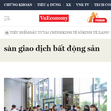
CHỨNG KHOÁN
TIÊU & DÙNG
XE
VNE TV
TECH CO
TIÊU ĐIỂM
ĐẦU TƯ
TÀI CHÍNH
KINH TẾ SỐ
KINH TẾ XANH
sàn giao dịch bất động sản