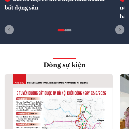
bất động sản
nôn
bất
Dòng sự kiện