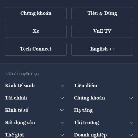
Chứng khoán
Tiêu & Dùng
Xe
VnE TV
Tech Connect
English ++
Tất cả chuyên mục
Kinh tế xanh
Tiêu điểm
Chuyển động xanh
Tài chính
Chứng khoán
Pháp lý
Ngân hàng
Doanh nghiệp niêm yết
Kinh tế số
Hạ tầng
Thương hiệu xanh
Thị trường vốn
Thị trường
Sản phẩm - Thị trường
Bất động sản
Thị trường
Diễn đàn
Thuế
Đầu tư
Tài sản số
Chính sách
Xuất nhập khẩu
Thế giới
Doanh nghiệp