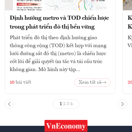
Định hướng metro và TOD chiến lược
K
trong phát triển đô thị bền vững
K
Phát triển đô thị theo định hướng giao
K
thông công cộng (TOD) kết hợp với mạng
V
lưới đường sắt đô thị (metro) là chiến lược
cốt lõi để giải quyết ùn tắc và tái cấu trúc
không gian. Mô hình này tập...
10
bài viết
Xem tất cả
2
1
2
3
4