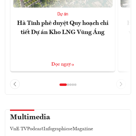
Dự án
Hà Tĩnh phê duyệt Quy hoạch chi
Hà 
tiết Dự án Kho LNG Vũng Áng
và
Đọc ngay
Multimedia
VnE TV
Podcast
Infographics
eMagazine