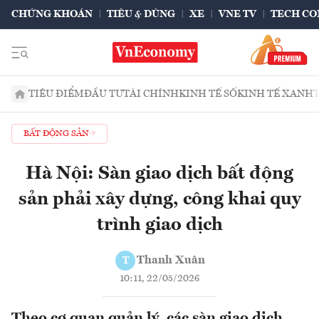
CHỨNG KHOÁN
TIÊU & DÙNG
XE
VNE TV
TECH CO
TIÊU ĐIỂM
ĐẦU TƯ
TÀI CHÍNH
KINH TẾ SỐ
KINH TẾ XANH
BẤT ĐỘNG SẢN
Hà Nội: Sàn giao dịch bất động
sản phải xây dựng, công khai quy
trình giao dịch
Thanh Xuân
T
10:11, 22/05/2026
Theo cơ quan quản lý, các sàn giao dịch