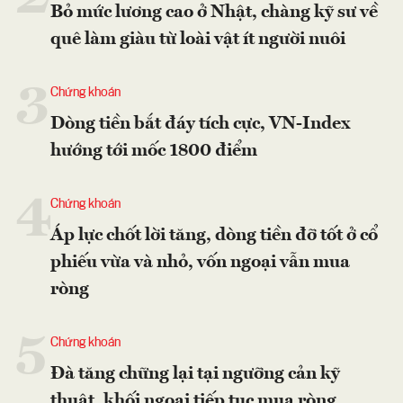
Bỏ mức lương cao ở Nhật, chàng kỹ sư về
quê làm giàu từ loài vật ít người nuôi
3
Chứng khoán
Dòng tiền bắt đáy tích cực, VN-Index
hướng tới mốc 1800 điểm
4
Chứng khoán
Áp lực chốt lời tăng, dòng tiền đỡ tốt ở cổ
phiếu vừa và nhỏ, vốn ngoại vẫn mua
ròng
5
Chứng khoán
Đà tăng chững lại tại ngưỡng cản kỹ
thuật, khối ngoại tiếp tục mua ròng