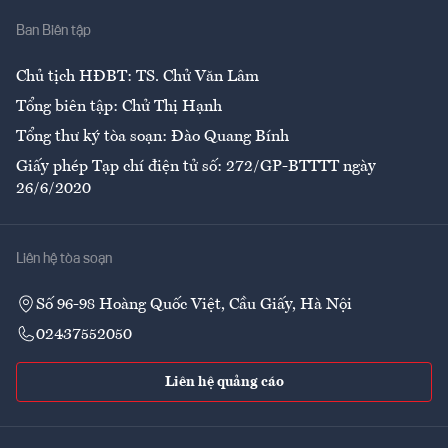
Nhà
Ban Biên tập
Ẩm thực
Chủ tịch HĐBT: TS. Chử Văn Lâm
Tổng biên tập: Chử Thị Hạnh
Tổng thư ký tòa soạn: Đào Quang Bính
Giấy phép Tạp chí điện tử số: 272/GP-BTTTT ngày
26/6/2020
Liên hệ tòa soạn
Số 96-98 Hoàng Quốc Việt, Cầu Giấy, Hà Nội
02437552050
Liên hệ quảng cáo