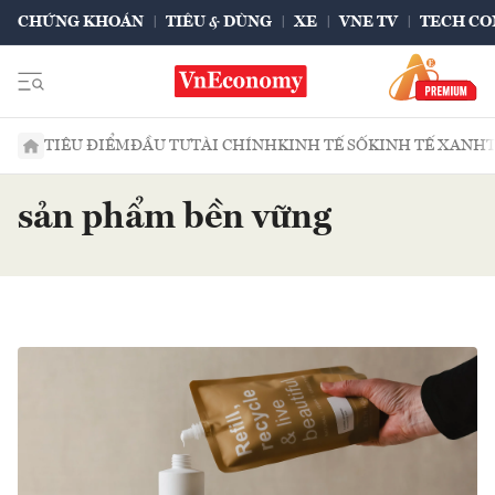
CHỨNG KHOÁN
TIÊU & DÙNG
XE
VNE TV
TECH CO
TIÊU ĐIỂM
ĐẦU TƯ
TÀI CHÍNH
KINH TẾ SỐ
KINH TẾ XANH
sản phẩm bền vững