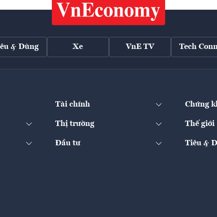
iêu & Dùng
Xe
VnE TV
Tech Conn
Tài chính
Chứng k
Thị trường
Thế giới
Đầu tư
Tiêu & 