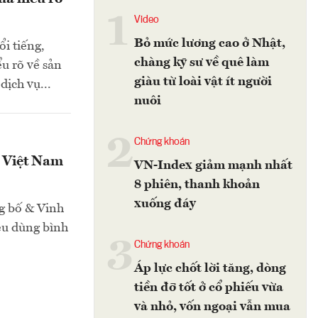
1
Video
Bỏ mức lương cao ở Nhật,
i tiếng,
chàng kỹ sư về quê làm
u rõ về sản
giàu từ loài vật ít người
dịch vụ...
nuôi
2
Chứng khoán
 Việt Nam
VN-Index giảm mạnh nhất
8 phiên, thanh khoản
xuống đáy
g bố & Vinh
êu dùng bình
3
Chứng khoán
Áp lực chốt lời tăng, dòng
tiền đỡ tốt ở cổ phiếu vừa
và nhỏ, vốn ngoại vẫn mua