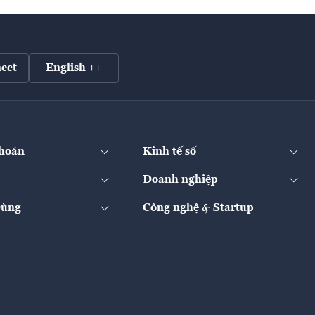
ect
English ++
hoán
Kinh tế số
Doanh nghiệp
Dùng
Công nghệ & Startup