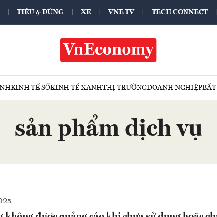
TIÊU & DÙNG
XE
VNE TV
TECH CONNECT
ÍNH
KINH TẾ SỐ
KINH TẾ XANH
THỊ TRƯỜNG
DOANH NGHIỆP
BẤT
sản phẩm dịch vụ
025
g không được quảng cáo khi chưa sử dụng hoặc ch