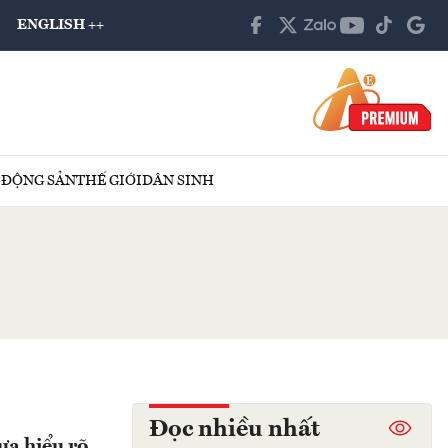
ENGLISH ++
 ĐỘNG SẢN
THẾ GIỚI
DÂN SINH
Đọc nhiều nhất
ưa hiểu rõ