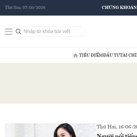
Thứ Sáu, 07/08/2026
CHỨNG KHOÁN
TIÊU ĐIỂM
ĐẦU TƯ
TÀI CH
Thứ Hai, 16-06-2
Người nổi tiến