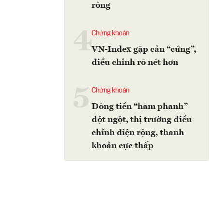
ròng
4
Chứng khoán
VN-Index gặp cản “cứng”,
điều chỉnh rõ nét hơn
5
Chứng khoán
Dòng tiền “hãm phanh”
đột ngột, thị trường điều
chỉnh diện rộng, thanh
khoản cực thấp