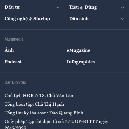
Dự án
Công nghiệp
Chuyển động 24h
Đối thoại
The Guide
Video
Đầu tư
Tiêu & Dùng
Quản trị số
Cafe BĐS
Thị trường
Kinh doanh
Kết nối
Tạp chí kinh tế Việt Nam
eMagazine
Nhà đầu tư
Du lịch
Công nghệ & Startup
Dân sinh
Tư vấn
Nông sản
Doanh nhân
Tư vấn Tiêu & Dùng
Infographics
Hạ tầng
Sức khỏe
Khung pháp lý
Doanh nghiệp
Địa phương
Thị trường
Bảo hiểm
Multimedia
Sự kiện
Nhân lực
Ảnh
eMagazine
Đẹp +
An sinh
Podcast
Infographics
Giải trí
Y tế
Nhà
Ban Biên tập
Ẩm thực
Chủ tịch HĐBT: TS. Chử Văn Lâm
Tổng biên tập: Chử Thị Hạnh
Tổng thư ký tòa soạn: Đào Quang Bính
Giấy phép Tạp chí điện tử số: 272/GP-BTTTT ngày
26/6/2020