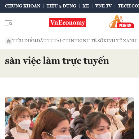
CHỨNG KHOÁN
TIÊU & DÙNG
XE
VNE TV
TECH CO
TIÊU ĐIỂM
ĐẦU TƯ
TÀI CHÍNH
KINH TẾ SỐ
KINH TẾ XANH
sàn việc làm trực tuyến