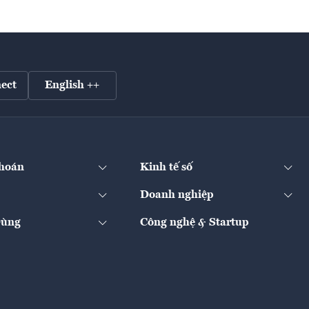
ect
English ++
hoán
Kinh tế số
Doanh nghiệp
Dùng
Công nghệ & Startup