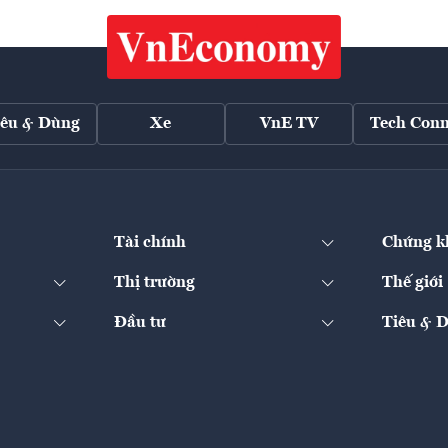
iêu & Dùng
Xe
VnE TV
Tech Conn
Tài chính
Chứng k
Thị trường
Thế giới
Đầu tư
Tiêu & 