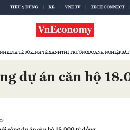
TIÊU & DÙNG
XE
VNE TV
TECH CONNECT
ÍNH
KINH TẾ SỐ
KINH TẾ XANH
THỊ TRƯỜNG
DOANH NGHIỆP
BẤT
ông dự án căn hộ 18.
23
ởi công dự án căn hộ 18.000 tỷ đồng