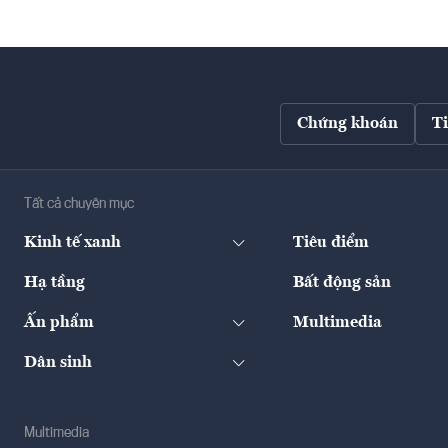
Chứng khoán
T
Tất cả chuyên mục
Kinh tế xanh
Tiêu điểm
Hạ tầng
Bất động sản
Ấn phẩm
Multimedia
Dân sinh
Multimedia