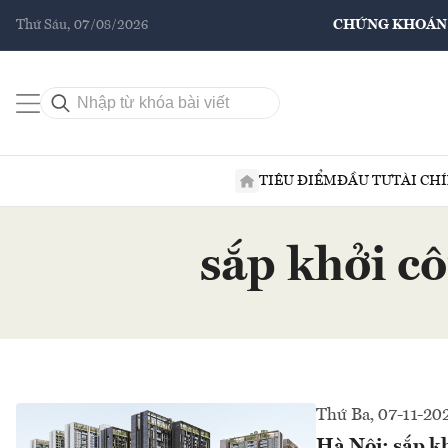
Thứ Sáu, 07/08/2026
CHỨNG KHOÁN
TIÊU ĐIỂM
ĐẦU TƯ
TÀI CH
sắp khởi c
Thứ Ba, 07-11-20
Hà Nội: sắp kh