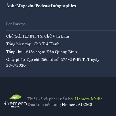
Ảnh
eMagazine
Podcast
Infographics
Ban Biên tập
Chủ tịch HĐBT: TS. Chử Văn Lâm
Tổng biên tập: Chử Thị Hạnh
Tổng thư ký tòa soạn: Đào Quang Bính
Giấy phép Tạp chí điện tử số: 272/GP-BTTTT ngày
26/6/2020
Thiết kế và phát triển bởi
Hemera Media
Dựa trên nền tảng
Hemera AI CMS