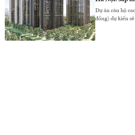
Dự án căn hộ cao
đồng) dự kiến s