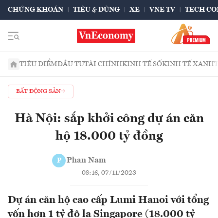
CHỨNG KHOÁN
TIÊU & DÙNG
XE
VNE TV
TECH CO
TIÊU ĐIỂM
ĐẦU TƯ
TÀI CHÍNH
KINH TẾ SỐ
KINH TẾ XANH
BẤT ĐỘNG SẢN
Hà Nội: sắp khởi công dự án căn
hộ 18.000 tỷ đồng
Phan Nam
P
08:16, 07/11/2023
Dự án căn hộ cao cấp Lumi Hanoi với tổng
vốn hơn 1 tỷ đô la Singapore (18.000 tỷ