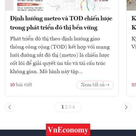
Định hướng metro và TOD chiến lược
K
trong phát triển đô thị bền vững
K
Phát triển đô thị theo định hướng giao
K
thông công cộng (TOD) kết hợp với mạng
V
lưới đường sắt đô thị (metro) là chiến lược
cốt lõi để giải quyết ùn tắc và tái cấu trúc
không gian. Mô hình này tập...
10
bài viết
Xem tất cả
2
1
2
3
4