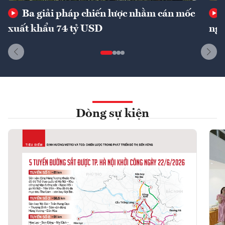
Ba giải pháp chiến lược nhằm cán mốc
xuất khẩu 74 tỷ USD
ngu
Dòng sự kiện