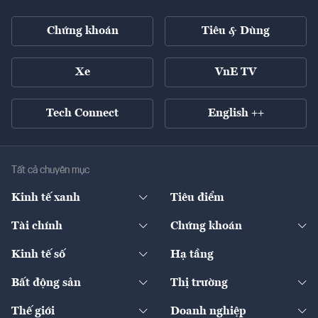
Chứng khoán
Tiêu & Dùng
Xe
VnE TV
Tech Connect
English ++
Tất cả chuyên mục
Kinh tế xanh
Tiêu điểm
Chuyển động xanh
Tài chính
Chứng khoán
Pháp lý
Ngân hàng
Doanh nghiệp niêm yết
Kinh tế số
Hạ tầng
Thương hiệu xanh
Thị trường vốn
Thị trường
Sản phẩm - Thị trường
Bất động sản
Thị trường
Diễn đàn
Thuế
Đầu tư
Tài sản số
Chính sách
Xuất nhập khẩu
Thế giới
Doanh nghiệp