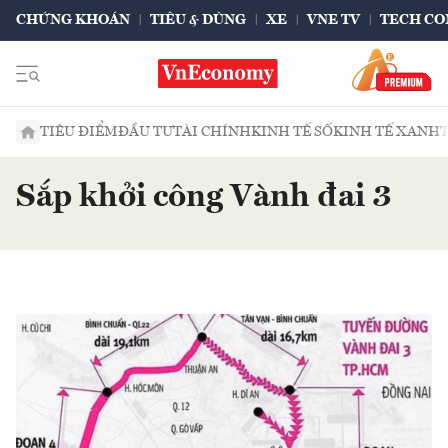
CHỨNG KHOÁN
TIÊU & DÙNG
XE
VNE TV
TECH CO
TIÊU ĐIỂM
ĐẦU TƯ
TÀI CHÍNH
KINH TẾ SỐ
KINH TẾ XANH
Sắp khởi công Vành đai 3