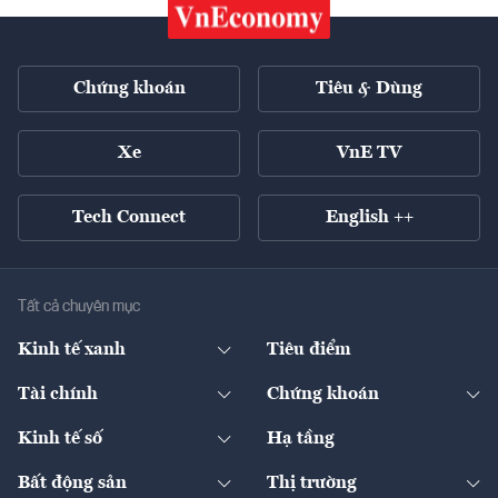
Chứng khoán
Tiêu & Dùng
Xe
VnE TV
Tech Connect
English ++
Tất cả chuyên mục
Kinh tế xanh
Tiêu điểm
Chuyển động xanh
Tài chính
Chứng khoán
Pháp lý
Ngân hàng
Doanh nghiệp niêm yết
Kinh tế số
Hạ tầng
Thương hiệu xanh
Thị trường vốn
Thị trường
Sản phẩm - Thị trường
Bất động sản
Thị trường
Diễn đàn