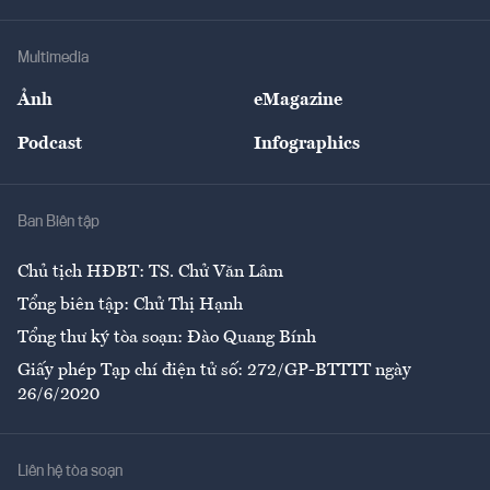
Hạ tầng
Sức khỏe
Khung pháp lý
Doanh nghiệp
Địa phương
Thị trường
Bảo hiểm
Multimedia
Sự kiện
Nhân lực
Ảnh
eMagazine
Đẹp +
An sinh
Podcast
Infographics
Giải trí
Y tế
Nhà
Ban Biên tập
Ẩm thực
Chủ tịch HĐBT: TS. Chử Văn Lâm
Tổng biên tập: Chử Thị Hạnh
Tổng thư ký tòa soạn: Đào Quang Bính
Giấy phép Tạp chí điện tử số: 272/GP-BTTTT ngày
26/6/2020
Liên hệ tòa soạn