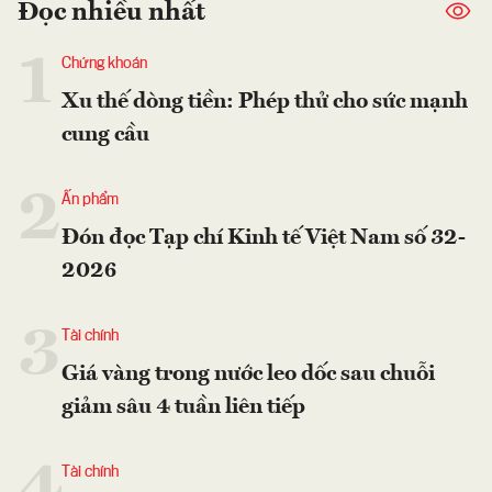
Đọc nhiều nhất
1
Chứng khoán
Xu thế dòng tiền: Phép thử cho sức mạnh
cung cầu
2
Ấn phẩm
Đón đọc Tạp chí Kinh tế Việt Nam số 32-
2026
3
Tài chính
Giá vàng trong nước leo dốc sau chuỗi
giảm sâu 4 tuần liên tiếp
4
Tài chính