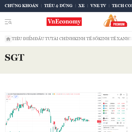
CHỨNG KHOÁN
TIÊU & DÙNG
XE
VNE TV
TECH CO
TIÊU ĐIỂM
ĐẦU TƯ
TÀI CHÍNH
KINH TẾ SỐ
KINH TẾ XANH
SGT