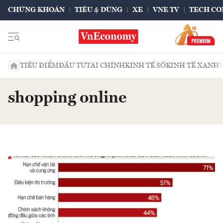
CHỨNG KHOÁN
TIÊU & DÙNG
XE
VNE TV
TECH CO
TIÊU ĐIỂM
ĐẦU TƯ
TÀI CHÍNH
KINH TẾ SỐ
KINH TẾ XANH
shopping online