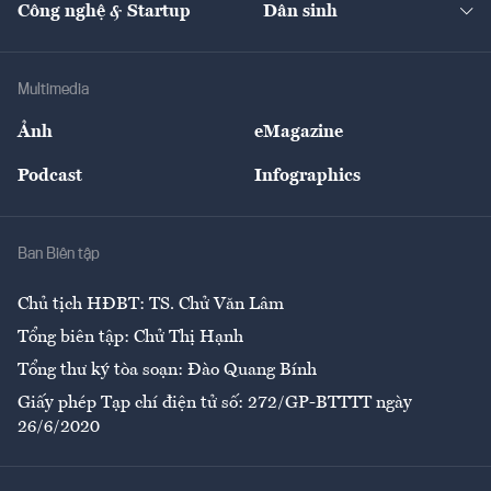
Công nghệ & Startup
Dân sinh
Tư vấn
Nông sản
Doanh nhân
Tư vấn Tiêu & Dùng
Infographics
Hạ tầng
Sức khỏe
Khung pháp lý
Doanh nghiệp
Địa phương
Thị trường
Bảo hiểm
Multimedia
Sự kiện
Nhân lực
Ảnh
eMagazine
Đẹp +
An sinh
Podcast
Infographics
Giải trí
Y tế
Nhà
Ban Biên tập
Ẩm thực
Chủ tịch HĐBT: TS. Chử Văn Lâm
Tổng biên tập: Chử Thị Hạnh
Tổng thư ký tòa soạn: Đào Quang Bính
Giấy phép Tạp chí điện tử số: 272/GP-BTTTT ngày
26/6/2020