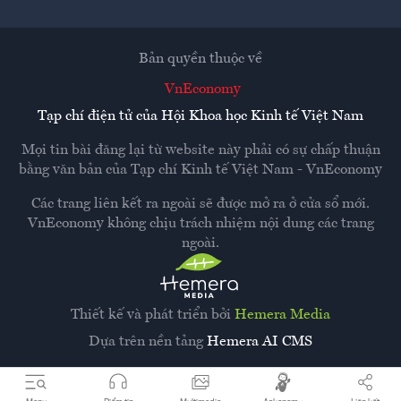
Bản quyền thuộc về
VnEconomy
Tạp chí điện tử của Hội Khoa học Kinh tế Việt Nam
Mọi tin bài đăng lại từ website này phải có sự chấp thuận
bằng văn bản của
Tạp chí Kinh tế Việt Nam - VnEconomy
Các trang liên kết ra ngoài sẽ được mở ra ở cửa sổ mới.
VnEconomy không chịu trách nhiệm nội dung các trang
ngoài.
Thiết kế và phát triển bởi
Hemera Media
Dựa trên nền tảng
Hemera AI CMS