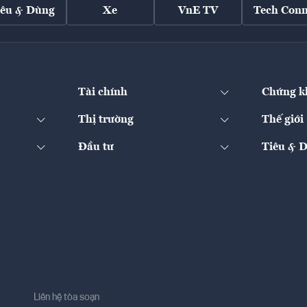
iêu & Dùng
Xe
VnE TV
Tech Conn
Tài chính
Chứng k
Thị trường
Thế giới
Đầu tư
Tiêu & 
Liên hệ tòa soạn