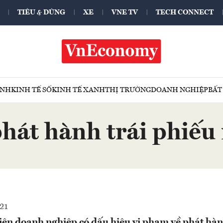
TIÊU & DÙNG
XE
VNE TV
TECH CONNECT
ÍNH
KINH TẾ SỐ
KINH TẾ XANH
THỊ TRƯỜNG
DOANH NGHIỆP
BẤT
phát hành trái phiếu 
21
iện doanh nghiệp có dấu hiệu vi phạm về phát hàn