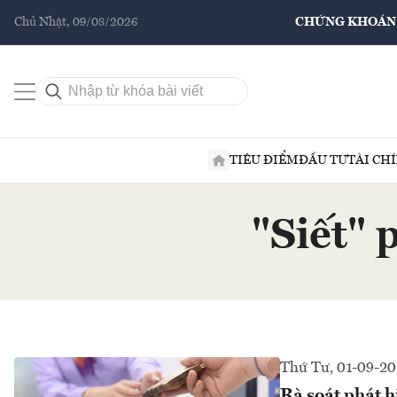
Chủ Nhật, 09/08/2026
CHỨNG KHOÁN
TIÊU ĐIỂM
ĐẦU TƯ
TÀI CH
"Siết" 
Thứ Tư, 01-09-20
Rà soát phát h