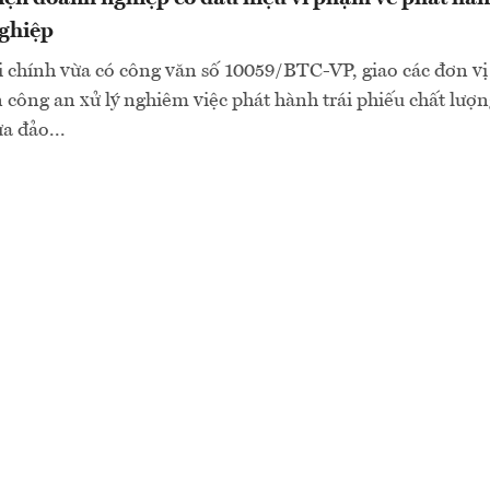
ghiệp
 chính vừa có công văn số 10059/BTC-VP, giao các đơn vị
 công an xử lý nghiêm việc phát hành trái phiếu chất lượng
ừa đảo...