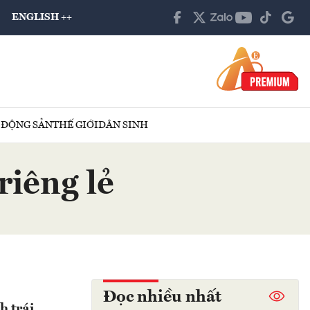
ENGLISH ++
 ĐỘNG SẢN
THẾ GIỚI
DÂN SINH
riêng lẻ
Đọc nhiều nhất
h trái