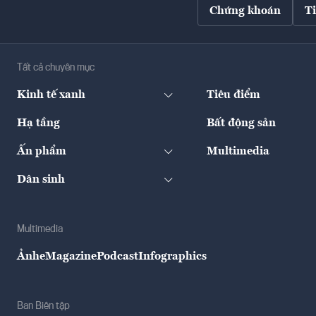
Chứng khoán
T
Tất cả chuyên mục
Kinh tế xanh
Tiêu điểm
Hạ tầng
Bất động sản
Ấn phẩm
Multimedia
Dân sinh
Multimedia
Ảnh
eMagazine
Podcast
Infographics
Ban Biên tập