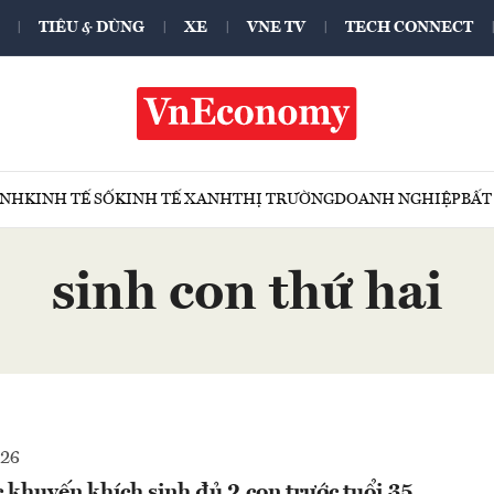
TIÊU & DÙNG
XE
VNE TV
TECH CONNECT
ÍNH
KINH TẾ SỐ
KINH TẾ XANH
THỊ TRƯỜNG
DOANH NGHIỆP
BẤT
sinh con thứ hai
026
ục khuyến khích sinh đủ 2 con trước tuổi 35