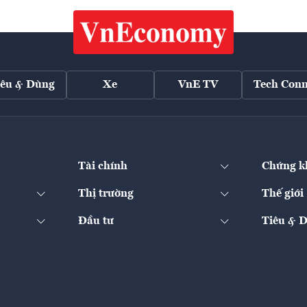
iêu & Dùng
Xe
VnE TV
Tech Conn
Tài chính
Chứng k
Thị trường
Thế giới
Đầu tư
Tiêu & 