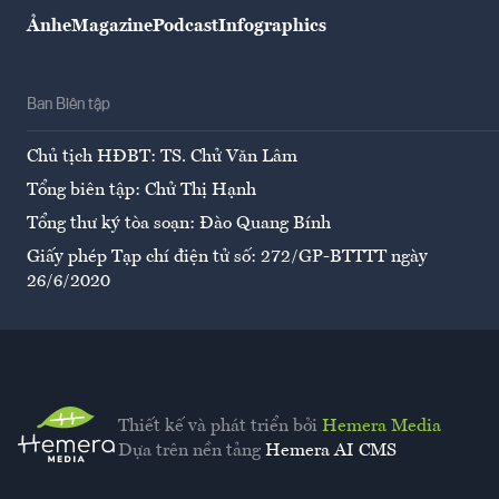
Ảnh
eMagazine
Podcast
Infographics
Ban Biên tập
Chủ tịch HĐBT: TS. Chử Văn Lâm
Tổng biên tập: Chử Thị Hạnh
Tổng thư ký tòa soạn: Đào Quang Bính
Giấy phép Tạp chí điện tử số: 272/GP-BTTTT ngày
26/6/2020
Thiết kế và phát triển bởi
Hemera Media
Dựa trên nền tảng
Hemera AI CMS