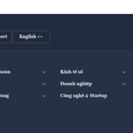
ect
English ++
hoán
Kinh tế số
Doanh nghiệp
Dùng
Công nghệ & Startup