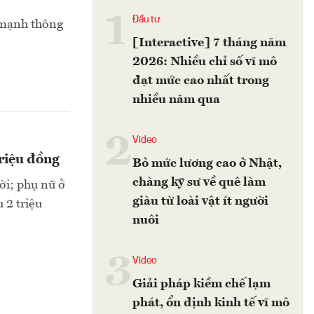
1
Đầu tư
 mạnh thông
[Interactive] 7 tháng năm
2026: Nhiều chỉ số vĩ mô
đạt mức cao nhất trong
nhiều năm qua
2
Video
triệu đồng
Bỏ mức lương cao ở Nhật,
chàng kỹ sư về quê làm
ười; phụ nữ ở
giàu từ loài vật ít người
 2 triệu
nuôi
3
Video
Giải pháp kiềm chế lạm
phát, ổn định kinh tế vĩ mô