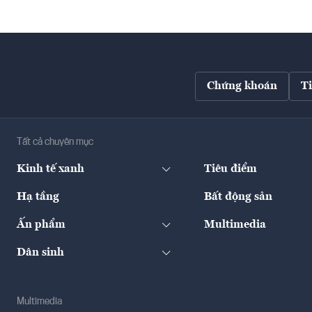
Chứng khoán
T
Tất cả chuyên mục
Kinh tế xanh
Tiêu điểm
Hạ tầng
Bất động sản
Ấn phẩm
Multimedia
Dân sinh
Multimedia