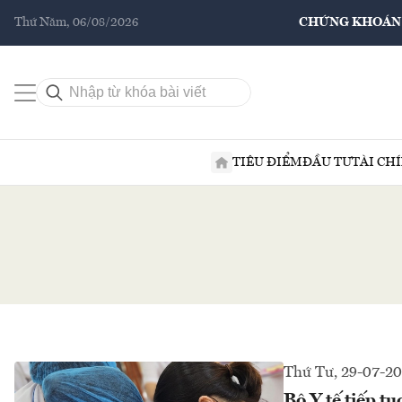
Thứ Năm, 06/08/2026
CHỨNG KHOÁN
TIÊU ĐIỂM
ĐẦU TƯ
TÀI CH
Thứ Tư, 29-07-2
Bộ Y tế tiếp t