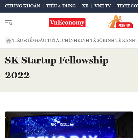
CHỨNG KHOÁN
TIÊU & DÙNG
XE
VNE TV
TECH CO
TIÊU ĐIỂM
ĐẦU TƯ
TÀI CHÍNH
KINH TẾ SỐ
KINH TẾ XANH
SK Startup Fellowship
2022