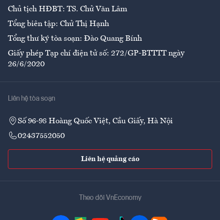
Chủ tịch HĐBT: TS. Chử Văn Lâm
Tổng biên tập: Chử Thị Hạnh
Tổng thư ký tòa soạn: Đào Quang Bính
Giấy phép Tạp chí điện tử số: 272/GP-BTTTT ngày
26/6/2020
Liên hệ tòa soạn
Số 96-98 Hoàng Quốc Việt, Cầu Giấy, Hà Nội
02437552050
Liên hệ quảng cáo
Theo dõi VnEconomy