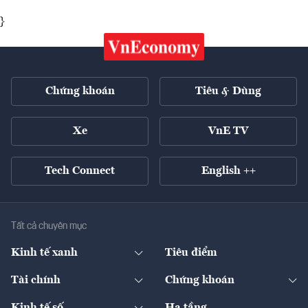
}
Chứng khoán
Tiêu & Dùng
Xe
VnE TV
Tech Connect
English ++
Tất cả chuyên mục
Kinh tế xanh
Tiêu điểm
Chuyển động xanh
Tài chính
Chứng khoán
Pháp lý
Ngân hàng
Doanh nghiệp niêm yết