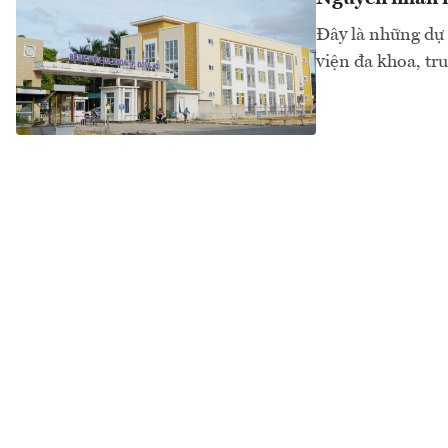
Đây là những dự 
viện đa khoa, tr