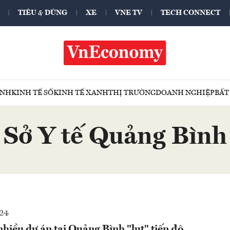
TIÊU & DÙNG
XE
VNE TV
TECH CONNECT
ÍNH
KINH TẾ SỐ
KINH TẾ XANH
THỊ TRƯỜNG
DOANH NGHIỆP
BẤT
Sở Y tế Quảng Bình
024
iều dự án tại Quảng Bình "lụt" tiến độ