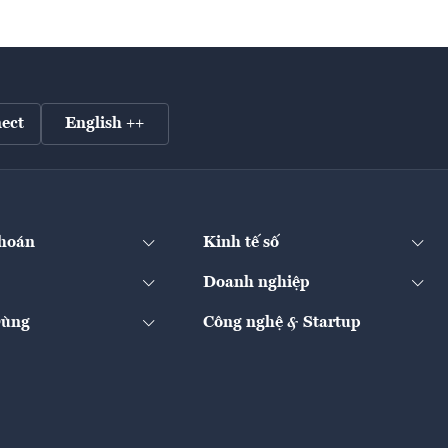
ect
English ++
hoán
Kinh tế số
Doanh nghiệp
Dùng
Công nghệ & Startup