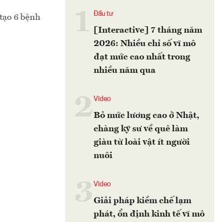
1
Đầu tư
 tạo 6 bệnh
[Interactive] 7 tháng năm
2026: Nhiều chỉ số vĩ mô
đạt mức cao nhất trong
nhiều năm qua
2
Video
Bỏ mức lương cao ở Nhật,
chàng kỹ sư về quê làm
giàu từ loài vật ít người
nuôi
3
Video
Giải pháp kiềm chế lạm
phát, ổn định kinh tế vĩ mô