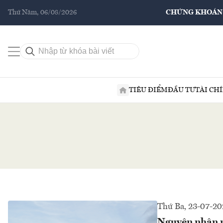
Thứ Năm, 06/08/2026
CHỨNG KHOÁN
TIÊU ĐIỂM
ĐẦU TƯ
TÀI CH
Thứ Ba, 23-07-2
Nguyên nhân nh