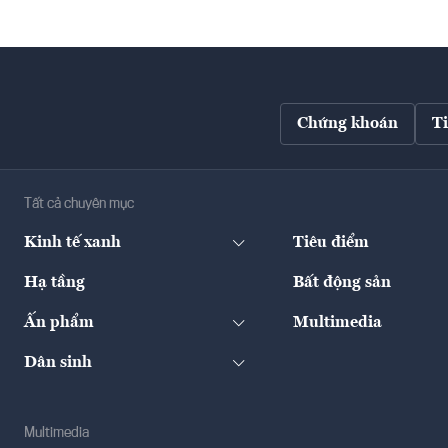
Chứng khoán
T
Tất cả chuyên mục
Kinh tế xanh
Tiêu điểm
Hạ tầng
Bất động sản
Ấn phẩm
Multimedia
Dân sinh
Multimedia