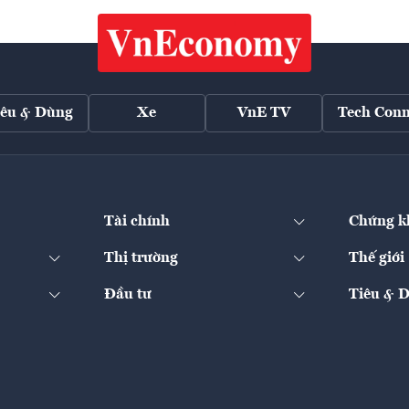
iêu & Dùng
Xe
VnE TV
Tech Conn
Tài chính
Chứng k
Thị trường
Thế giới
Đầu tư
Tiêu & 