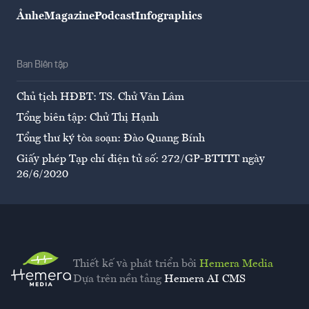
Ảnh
eMagazine
Podcast
Infographics
Ban Biên tập
Chủ tịch HĐBT: TS. Chử Văn Lâm
Tổng biên tập: Chử Thị Hạnh
Tổng thư ký tòa soạn: Đào Quang Bính
Giấy phép Tạp chí điện tử số: 272/GP-BTTTT ngày
26/6/2020
Thiết kế và phát triển bởi
Hemera Media
Dựa trên nền tảng
Hemera AI CMS