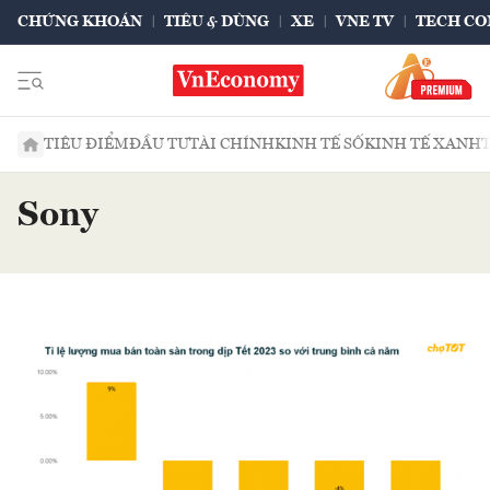
CHỨNG KHOÁN
TIÊU & DÙNG
XE
VNE TV
TECH CO
TIÊU ĐIỂM
ĐẦU TƯ
TÀI CHÍNH
KINH TẾ SỐ
KINH TẾ XANH
Sony