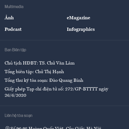
Địa phương
Thị trường
Bảo hiểm
Multimedia
Sự kiện
Nhân lực
Ảnh
eMagazine
Đẹp +
An sinh
Podcast
Infographics
Giải trí
Y tế
Nhà
Ban Biên tập
Ẩm thực
Chủ tịch HĐBT: TS. Chử Văn Lâm
Tổng biên tập: Chử Thị Hạnh
Tổng thư ký tòa soạn: Đào Quang Bính
Giấy phép Tạp chí điện tử số: 272/GP-BTTTT ngày
26/6/2020
Liên hệ tòa soạn
Số 96-98 Hoàng Quốc Việt, Cầu Giấy, Hà Nội