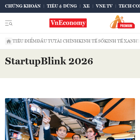
CHỨNG KHOÁN
TIÊU & DÙNG
XE
VNE TV
TECH CO
TIÊU ĐIỂM
ĐẦU TƯ
TÀI CHÍNH
KINH TẾ SỐ
KINH TẾ XANH
StartupBlink 2026