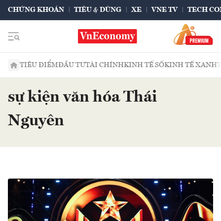
CHỨNG KHOÁN
TIÊU & DÙNG
XE
VNE TV
TECH CO
TIÊU ĐIỂM
ĐẦU TƯ
TÀI CHÍNH
KINH TẾ SỐ
KINH TẾ XANH
sự kiện văn hóa Thái
Nguyên