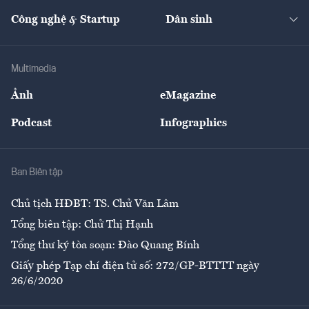
Kinh doanh
Kết nối
Tạp chí kinh tế Việt Nam
eMagazine
Nhà đầu tư
Du lịch
Công nghệ & Startup
Dân sinh
Tư vấn
Nông sản
Doanh nhân
Tư vấn Tiêu & Dùng
Infographics
Hạ tầng
Sức khỏe
Khung pháp lý
Doanh nghiệp
Địa phương
Thị trường
Bảo hiểm
Multimedia
Sự kiện
Nhân lực
Ảnh
eMagazine
Đẹp +
An sinh
Podcast
Infographics
Giải trí
Y tế
Nhà
Ban Biên tập
Ẩm thực
Chủ tịch HĐBT: TS. Chử Văn Lâm
Tổng biên tập: Chử Thị Hạnh
Tổng thư ký tòa soạn: Đào Quang Bính
Giấy phép Tạp chí điện tử số: 272/GP-BTTTT ngày
26/6/2020