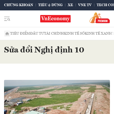
CHỨNG KHOÁN
TIÊU & DÙNG
XE
VNE TV
TECH CO
TIÊU ĐIỂM
ĐẦU TƯ
TÀI CHÍNH
KINH TẾ SỐ
KINH TẾ XANH
Sửa đổi Nghị định 10