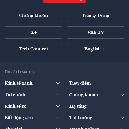
Chứng khoán
Tiêu & Dùng
Xe
VnE TV
Tech Connect
English ++
Tất cả chuyên mục
Kinh tế xanh
Tiêu điểm
Chuyển động xanh
Tài chính
Chứng khoán
Pháp lý
Ngân hàng
Doanh nghiệp niêm yết
Kinh tế số
Hạ tầng
Thương hiệu xanh
Thị trường vốn
Thị trường
Sản phẩm - Thị trường
Bất động sản
Thị trường
Diễn đàn
Thuế
Đầu tư
Tài sản số
Chính sách
Xuất nhập khẩu