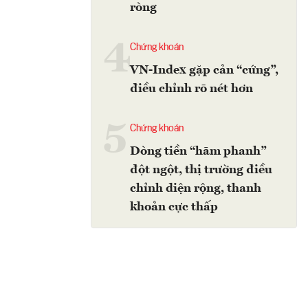
ròng
4
Chứng khoán
VN-Index gặp cản “cứng”,
điều chỉnh rõ nét hơn
5
Chứng khoán
Dòng tiền “hãm phanh”
đột ngột, thị trường điều
chỉnh diện rộng, thanh
khoản cực thấp