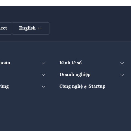
ect
English ++
hoán
Kinh tế số
Doanh nghiệp
Dùng
Công nghệ & Startup