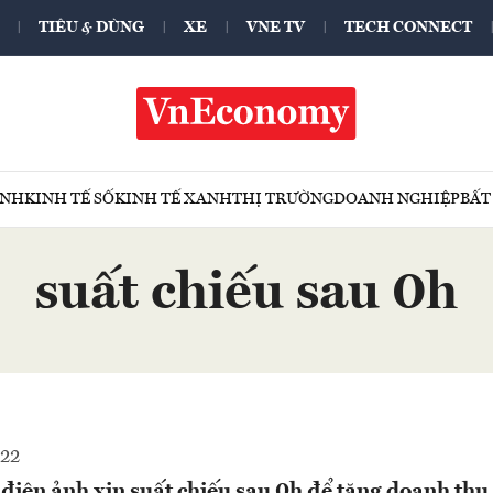
TIÊU & DÙNG
XE
VNE TV
TECH CONNECT
ÍNH
KINH TẾ SỐ
KINH TẾ XANH
THỊ TRƯỜNG
DOANH NGHIỆP
BẤT
suất chiếu sau 0h
022
điện ảnh xin suất chiếu sau 0h để tăng doanh thu