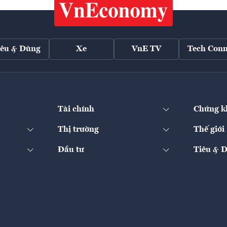
iêu & Dùng
Xe
VnE TV
Tech Conn
Tài chính
Chứng k
Thị trường
Thế giới
Đầu tư
Tiêu & 