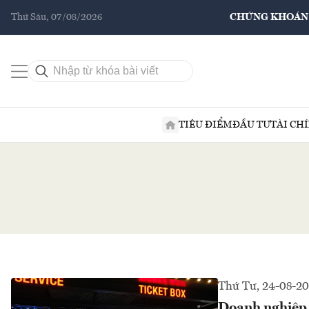
Thứ Sáu, 07/08/2026
CHỨNG KHOÁN
TIÊU ĐIỂM
ĐẦU TƯ
TÀI CH
Thứ Tư, 24-08-2
Doanh nghiệp 