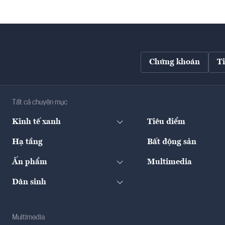
Chứng khoán
T
Tất cả chuyên mục
Kinh tế xanh
Tiêu điểm
Hạ tầng
Bất động sản
Ấn phẩm
Multimedia
Dân sinh
Multimedia