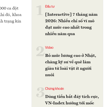
1
Đầu tư
000 ca đột
[Interactive] 7 tháng năm
hi đó, khoa
2026: Nhiều chỉ số vĩ mô
nh trạng kín
đạt mức cao nhất trong
nhiều năm qua
2
Video
Bỏ mức lương cao ở Nhật,
chàng kỹ sư về quê làm
giàu từ loài vật ít người
nuôi
3
Chứng khoán
Dòng tiền bắt đáy tích cực,
VN-Index hướng tới mốc