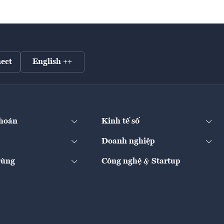
ect
English ++
hoán
Kinh tế số
Doanh nghiệp
Dùng
Công nghệ & Startup