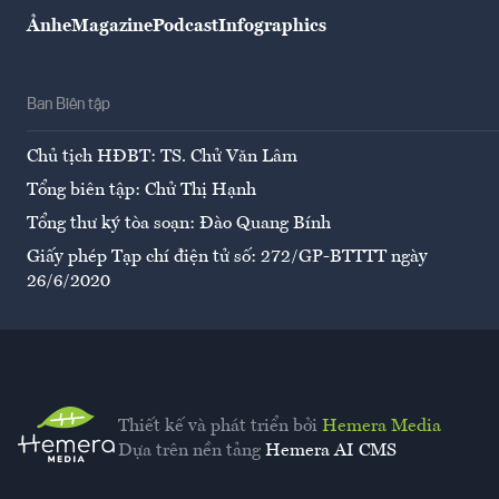
Ảnh
eMagazine
Podcast
Infographics
Ban Biên tập
Chủ tịch HĐBT: TS. Chử Văn Lâm
Tổng biên tập: Chử Thị Hạnh
Tổng thư ký tòa soạn: Đào Quang Bính
Giấy phép Tạp chí điện tử số: 272/GP-BTTTT ngày
26/6/2020
Thiết kế và phát triển bởi
Hemera Media
Dựa trên nền tảng
Hemera AI CMS