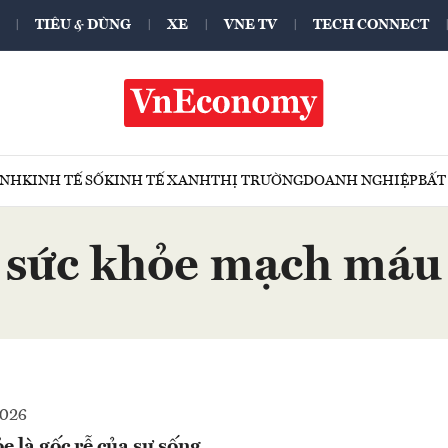
TIÊU & DÙNG
XE
VNE TV
TECH CONNECT
ÍNH
KINH TẾ SỐ
KINH TẾ XANH
THỊ TRƯỜNG
DOANH NGHIỆP
BẤT
sức khỏe mạch máu
2026
 là gốc rễ của sự sống