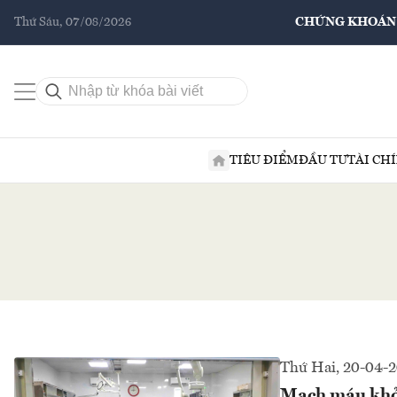
Thứ Sáu, 07/08/2026
CHỨNG KHOÁN
TIÊU ĐIỂM
ĐẦU TƯ
TÀI CH
Thứ Hai, 20-04-
Mạch máu khỏe