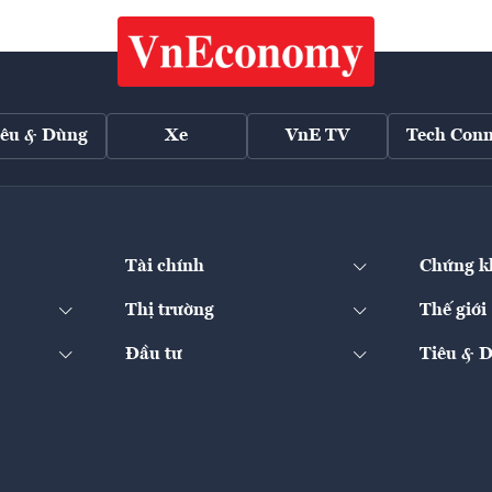
iêu & Dùng
Xe
VnE TV
Tech Conn
Tài chính
Chứng k
Thị trường
Thế giới
Đầu tư
Tiêu & 