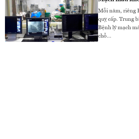
Mỗi năm, riêng 
quỵ cấp. Trung 
Bệnh lý mạch máu
chỗ…