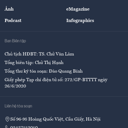
Sự kiện
Nhân lực
Ảnh
eMagazine
Đẹp +
An sinh
Podcast
Infographics
Giải trí
Y tế
Nhà
Ban Biên tập
Ẩm thực
Chủ tịch HĐBT: TS. Chử Văn Lâm
Tổng biên tập: Chử Thị Hạnh
Tổng thư ký tòa soạn: Đào Quang Bính
Giấy phép Tạp chí điện tử số: 272/GP-BTTTT ngày
26/6/2020
Liên hệ tòa soạn
Số 96-98 Hoàng Quốc Việt, Cầu Giấy, Hà Nội
02437552050