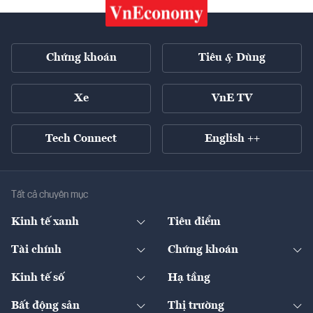
Chứng khoán
Tiêu & Dùng
Xe
VnE TV
Tech Connect
English ++
Tất cả chuyên mục
Kinh tế xanh
Tiêu điểm
Chuyển động xanh
Tài chính
Chứng khoán
Pháp lý
Ngân hàng
Doanh nghiệp niêm yết
Kinh tế số
Hạ tầng
Thương hiệu xanh
Thị trường vốn
Thị trường
Sản phẩm - Thị trường
Bất động sản
Thị trường