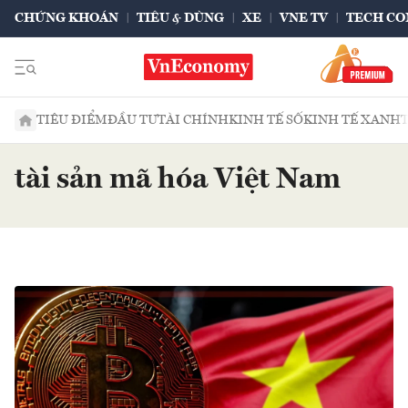
CHỨNG KHOÁN
TIÊU & DÙNG
XE
VNE TV
TECH CO
TIÊU ĐIỂM
ĐẦU TƯ
TÀI CHÍNH
KINH TẾ SỐ
KINH TẾ XANH
tài sản mã hóa Việt Nam