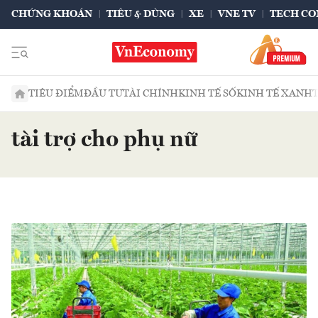
CHỨNG KHOÁN
TIÊU & DÙNG
XE
VNE TV
TECH CO
TIÊU ĐIỂM
ĐẦU TƯ
TÀI CHÍNH
KINH TẾ SỐ
KINH TẾ XANH
tài trợ cho phụ nữ