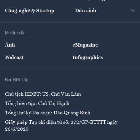
Cafe BĐS
Thị trường
Kinh doanh
Kết nối
Tạp chí kinh tế Việt Nam
eMagazine
Nhà đầu tư
Du lịch
Công nghệ & Startup
Dân sinh
Tư vấn
Nông sản
Doanh nhân
Tư vấn Tiêu & Dùng
Infographics
Hạ tầng
Sức khỏe
Khung pháp lý
Doanh nghiệp
Địa phương
Thị trường
Bảo hiểm
Multimedia
Sự kiện
Nhân lực
Ảnh
eMagazine
Đẹp +
An sinh
Podcast
Infographics
Giải trí
Y tế
Nhà
Ban Biên tập
Ẩm thực
Chủ tịch HĐBT: TS. Chử Văn Lâm
Tổng biên tập: Chử Thị Hạnh
Tổng thư ký tòa soạn: Đào Quang Bính
Giấy phép Tạp chí điện tử số: 272/GP-BTTTT ngày
26/6/2020