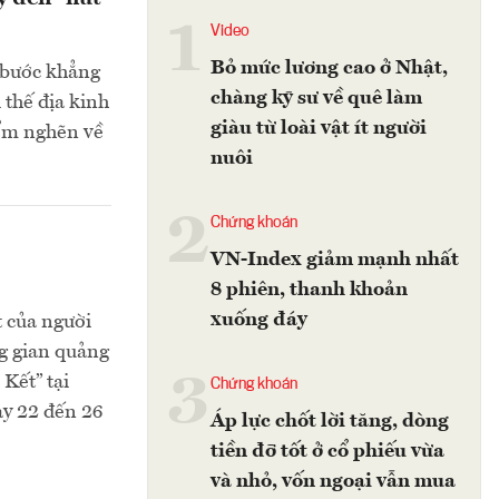
1
Video
Bỏ mức lương cao ở Nhật,
 bước khẳng
chàng kỹ sư về quê làm
 thế địa kinh
giàu từ loài vật ít người
iểm nghẽn về
nuôi
2
Chứng khoán
VN-Index giảm mạnh nhất
8 phiên, thanh khoản
xuống đáy
 của người
g gian quảng
3
Kết” tại
Chứng khoán
ày 22 đến 26
Áp lực chốt lời tăng, dòng
tiền đỡ tốt ở cổ phiếu vừa
và nhỏ, vốn ngoại vẫn mua