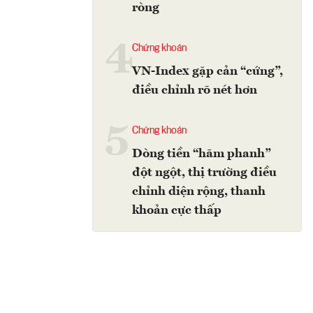
ròng
4
Chứng khoán
VN-Index gặp cản “cứng”,
điều chỉnh rõ nét hơn
5
Chứng khoán
Dòng tiền “hãm phanh”
đột ngột, thị trường điều
chỉnh diện rộng, thanh
khoản cực thấp