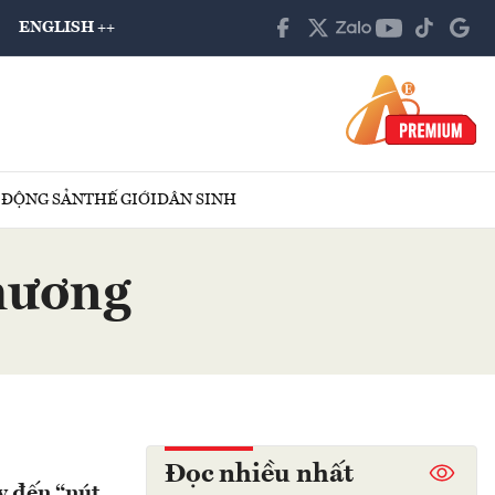
ENGLISH ++
 ĐỘNG SẢN
THẾ GIỚI
DÂN SINH
thương
Đọc nhiều nhất
y đến “nút