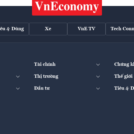
iêu & Dùng
Xe
VnE TV
Tech Conn
Tài chính
Chứng k
Thị trường
Thế giới
Đầu tư
Tiêu & 