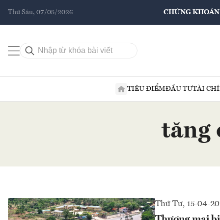
Thứ Sáu, 07/08/2026
CHỨNG KHOÁN
TIÊU ĐIỂM
ĐẦU TƯ
TÀI CH
tăng 
Thứ Tư, 15-04-2
Thương mại biê