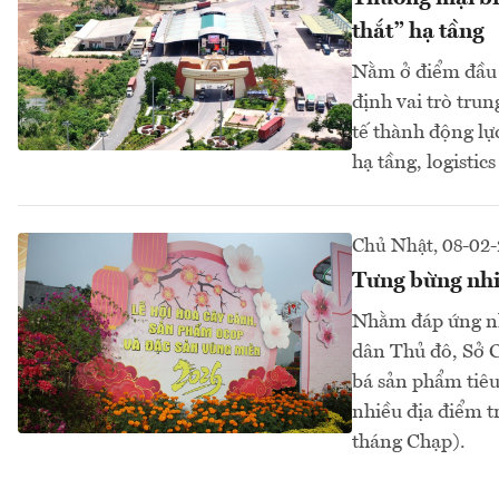
thắt” hạ tầng
Nằm ở điểm đầu 
định vai trò trun
tế thành động lự
hạ tầng, logistics
Chủ Nhật, 08-02
Tưng bừng nhi
Nhằm đáp ứng nh
dân Thủ đô, Sở 
bá sản phẩm tiêu
nhiều địa điểm t
tháng Chạp).