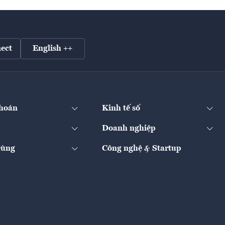
ect
English ++
hoán
Kinh tế số
Doanh nghiệp
Dùng
Công nghệ & Startup