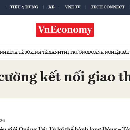
TIÊU & DÙNG
XE
VNE TV
TECH CONNECT
ÍNH
KINH TẾ SỐ
KINH TẾ XANH
THỊ TRƯỜNG
DOANH NGHIỆP
BẤT
cường kết nối giao 
026
n giới Quảng Trị: Từ lợi thế hành lang Đông – Tâ