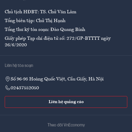
Ẩm thực
Chủ tịch HĐBT: TS. Chử Văn Lâm
Tổng biên tập: Chử Thị Hạnh
Tổng thư ký tòa soạn: Đào Quang Bính
Giấy phép Tạp chí điện tử số: 272/GP-BTTTT ngày
26/6/2020
Liên hệ tòa soạn
Số 96-98 Hoàng Quốc Việt, Cầu Giấy, Hà Nội
02437552050
Liên hệ quảng cáo
Theo dõi VnEconomy