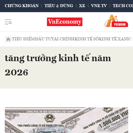
CHỨNG KHOÁN
TIÊU & DÙNG
XE
VNE TV
TECH CO
TIÊU ĐIỂM
ĐẦU TƯ
TÀI CHÍNH
KINH TẾ SỐ
KINH TẾ XANH
tăng trưởng kinh tế năm
2026