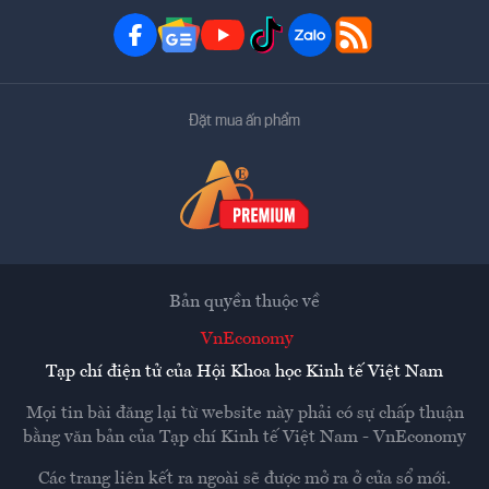
Đặt mua ấn phẩm
Bản quyền thuộc về
VnEconomy
Tạp chí điện tử của Hội Khoa học Kinh tế Việt Nam
Mọi tin bài đăng lại từ website này phải có sự chấp thuận
bằng văn bản của
Tạp chí Kinh tế Việt Nam - VnEconomy
Các trang liên kết ra ngoài sẽ được mở ra ở cửa sổ mới.