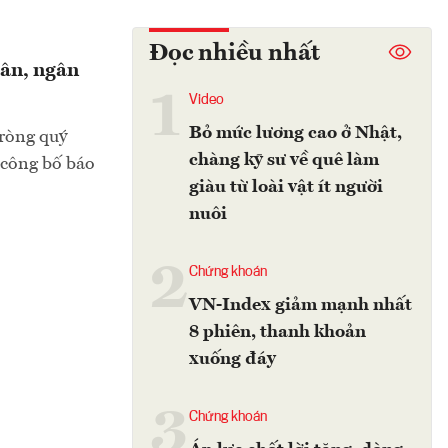
Đọc nhiều nhất
ân, ngân
1
Video
Bỏ mức lương cao ở Nhật,
ròng quý
chàng kỹ sư về quê làm
 công bố báo
giàu từ loài vật ít người
nuôi
2
Chứng khoán
VN-Index giảm mạnh nhất
8 phiên, thanh khoản
xuống đáy
3
Chứng khoán