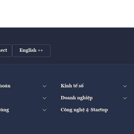
ect
English ++
hoán
Kinh tế số
Doanh nghiệp
Dùng
Công nghệ & Startup