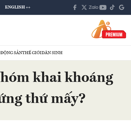
ENGLISH ++
 ĐỘNG SẢN
THẾ GIỚI
DÂN SINH
Nhóm khai khoáng
đứng thứ mấy?