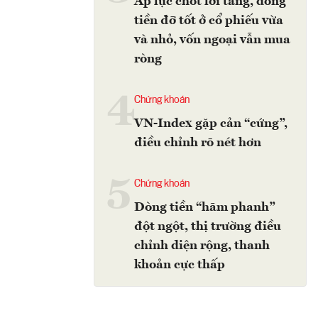
Áp lực chốt lời tăng, dòng
tiền đỡ tốt ở cổ phiếu vừa
và nhỏ, vốn ngoại vẫn mua
ròng
4
Chứng khoán
VN-Index gặp cản “cứng”,
điều chỉnh rõ nét hơn
5
Chứng khoán
Dòng tiền “hãm phanh”
đột ngột, thị trường điều
chỉnh diện rộng, thanh
khoản cực thấp