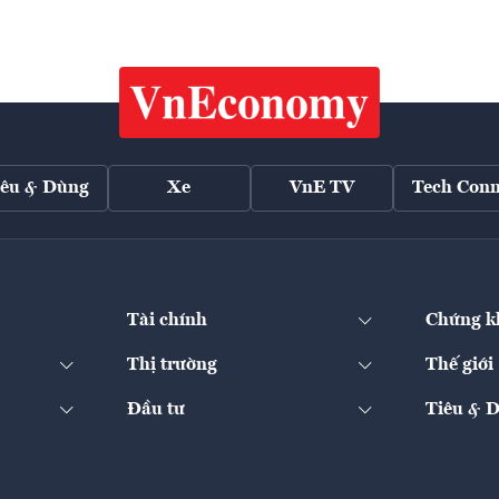
iêu & Dùng
Xe
VnE TV
Tech Conn
Tài chính
Chứng k
Thị trường
Thế giới
Đầu tư
Tiêu & 