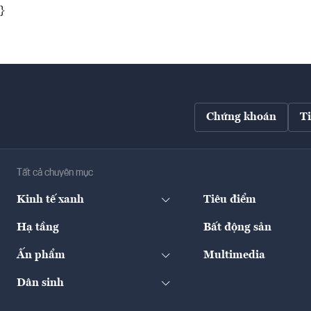
}
Chứng khoán
T
Tất cả chuyên mục
Kinh tế xanh
Tiêu điểm
Hạ tầng
Bất động sản
Ấn phẩm
Multimedia
Dân sinh