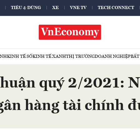
TIÊU & DÙNG
XE
VNE TV
TECH CONNECT
ÍNH
KINH TẾ SỐ
KINH TẾ XANH
THỊ TRƯỜNG
DOANH NGHIỆP
BẤT
 nhuận quý 2/2021: 
ân hàng tài chính 