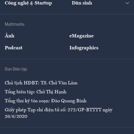
Công nghệ & Startup
Dân sinh
Tư vấn
Nông sản
Doanh nhân
Tư vấn Tiêu & Dùng
Infographics
Hạ tầng
Sức khỏe
Khung pháp lý
Doanh nghiệp
Địa phương
Thị trường
Bảo hiểm
Multimedia
Sự kiện
Nhân lực
Ảnh
eMagazine
Đẹp +
An sinh
Podcast
Infographics
Giải trí
Y tế
Nhà
Ban Biên tập
Ẩm thực
Chủ tịch HĐBT: TS. Chử Văn Lâm
Tổng biên tập: Chử Thị Hạnh
Tổng thư ký tòa soạn: Đào Quang Bính
Giấy phép Tạp chí điện tử số: 272/GP-BTTTT ngày
26/6/2020