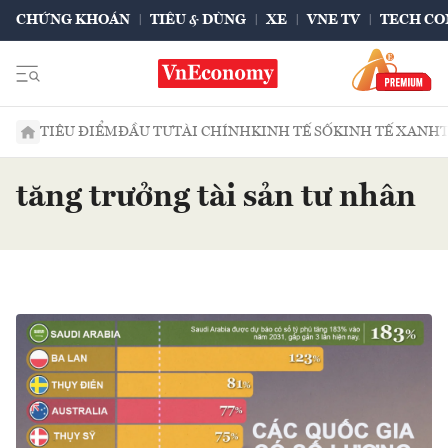
CHỨNG KHOÁN
TIÊU & DÙNG
XE
VNE TV
TECH CO
TIÊU ĐIỂM
ĐẦU TƯ
TÀI CHÍNH
KINH TẾ SỐ
KINH TẾ XANH
tăng trưởng tài sản tư nhân