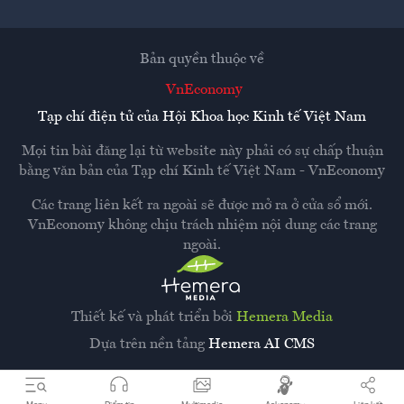
Bản quyền thuộc về
VnEconomy
Tạp chí điện tử của Hội Khoa học Kinh tế Việt Nam
Mọi tin bài đăng lại từ website này phải có sự chấp thuận
bằng văn bản của
Tạp chí Kinh tế Việt Nam - VnEconomy
Các trang liên kết ra ngoài sẽ được mở ra ở cửa sổ mới.
VnEconomy không chịu trách nhiệm nội dung các trang
ngoài.
Thiết kế và phát triển bởi
Hemera Media
Dựa trên nền tảng
Hemera AI CMS