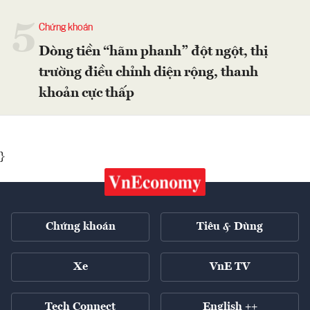
5
Chứng khoán
Dòng tiền “hãm phanh” đột ngột, thị
trường điều chỉnh diện rộng, thanh
khoản cực thấp
}
Chứng khoán
Tiêu & Dùng
Xe
VnE TV
Tech Connect
English ++