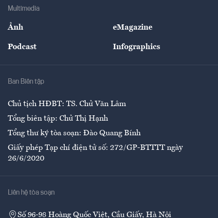
Địa phương
Thị trường
Bảo hiểm
Multimedia
Sự kiện
Nhân lực
Ảnh
eMagazine
Đẹp +
An sinh
Podcast
Infographics
Giải trí
Y tế
Nhà
Ban Biên tập
Ẩm thực
Chủ tịch HĐBT: TS. Chử Văn Lâm
Tổng biên tập: Chử Thị Hạnh
Tổng thư ký tòa soạn: Đào Quang Bính
Giấy phép Tạp chí điện tử số: 272/GP-BTTTT ngày
26/6/2020
Liên hệ tòa soạn
Số 96-98 Hoàng Quốc Việt, Cầu Giấy, Hà Nội