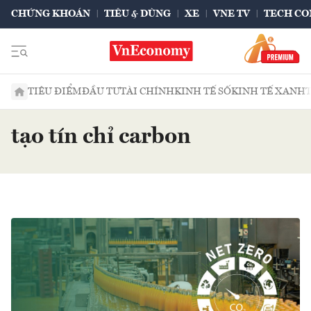
CHỨNG KHOÁN
TIÊU & DÙNG
XE
VNE TV
TECH CO
TIÊU ĐIỂM
ĐẦU TƯ
TÀI CHÍNH
KINH TẾ SỐ
KINH TẾ XANH
tạo tín chỉ carbon