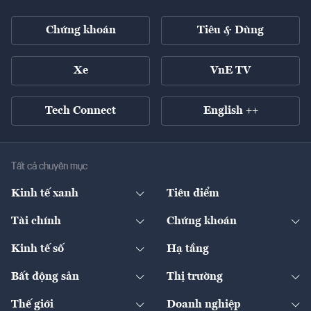
Chứng khoán
Tiêu & Dùng
Xe
VnE TV
Tech Connect
English ++
Tất cả chuyên mục
Kinh tế xanh
Tiêu điểm
Chuyển động xanh
Tài chính
Chứng khoán
Pháp lý
Ngân hàng
Doanh nghiệp niêm yết
Kinh tế số
Hạ tầng
Thương hiệu xanh
Thị trường vốn
Thị trường
Sản phẩm - Thị trường
Bất động sản
Thị trường
Diễn đàn
Thuế
Đầu tư
Tài sản số
Chính sách
Xuất nhập khẩu
Thế giới
Doanh nghiệp