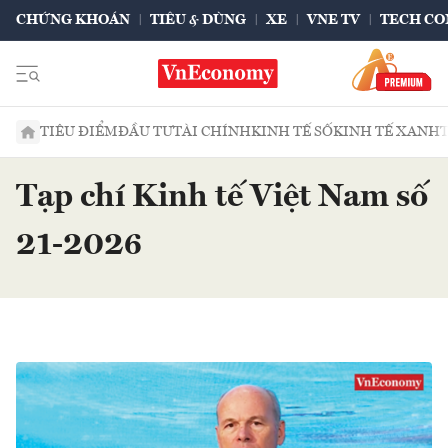
CHỨNG KHOÁN
TIÊU & DÙNG
XE
VNE TV
TECH CO
TIÊU ĐIỂM
ĐẦU TƯ
TÀI CHÍNH
KINH TẾ SỐ
KINH TẾ XANH
Tạp chí Kinh tế Việt Nam số
21-2026