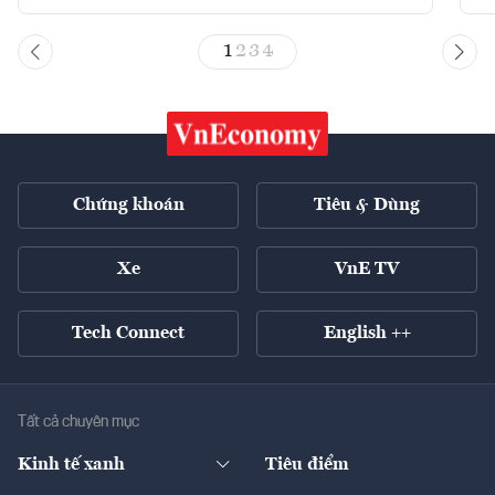
1
2
3
4
Chứng khoán
Tiêu & Dùng
Xe
VnE TV
Tech Connect
English ++
Tất cả chuyên mục
Kinh tế xanh
Tiêu điểm