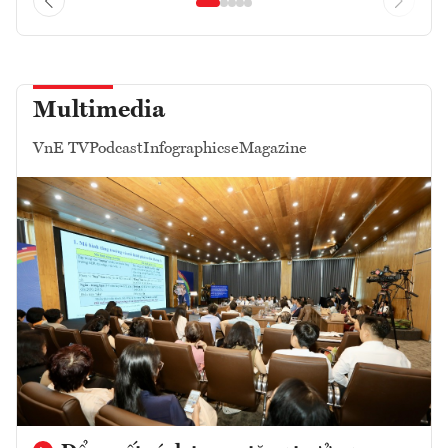
Multimedia
VnE TV
Podcast
Infographics
eMagazine