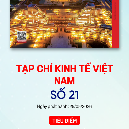
Ngày
phát
hành:
25/05/2026
TIÊU
ĐIỂM
ĐỔI
MỚI
MÔ
HÌNH
PHÁT
TRIỂN
ĐẤT
NƯỚC