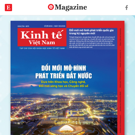
TẠP
CHÍ
KINH
TẾ
VIỆT
NAM
SỐ
21