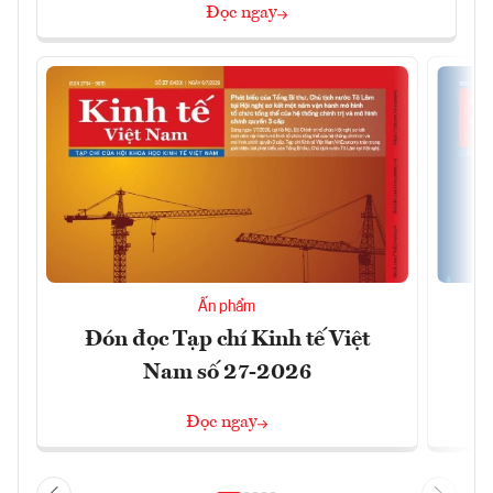
Đọc ngay
Ấn phẩm
Đón đọc Tạp chí Kinh tế Việt
Đ
Nam số 27-2026
Đọc ngay