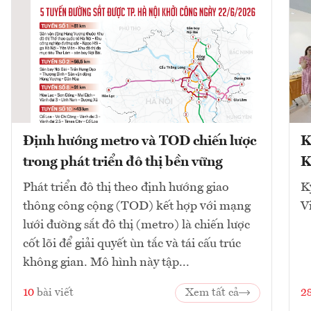
Định hướng metro và TOD chiến lược
K
trong phát triển đô thị bền vững
K
Phát triển đô thị theo định hướng giao
K
thông công cộng (TOD) kết hợp với mạng
V
lưới đường sắt đô thị (metro) là chiến lược
cốt lõi để giải quyết ùn tắc và tái cấu trúc
không gian. Mô hình này tập...
10
bài viết
Xem tất cả
2