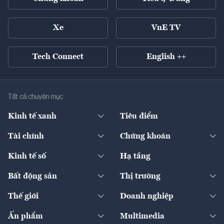
Xe
VnE TV
Tech Connect
English ++
Tất cả chuyên mục
Kinh tế xanh
Tiêu điểm
Chuyển động xanh
Tài chính
Chứng khoán
Pháp lý
Ngân hàng
Doanh nghiệp niêm yết
Kinh tế số
Hạ tầng
Thương hiệu xanh
Thị trường vốn
Thị trường
Sản phẩm - Thị trường
Bất động sản
Thị trường
Diễn đàn
Thuế
Đầu tư
Tài sản số
Chính sách
Xuất nhập khẩu
Thế giới
Doanh nghiệp
Bảo hiểm
Quốc tế
Dịch vụ số
Thị trường
Khung pháp lý
Kinh tế
Chuyển động
Ấn phẩm
Multimedia
Khung pháp lý
Start-up