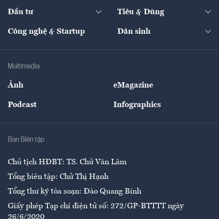
Dự án
Công nghiệp
Chuyển động 24h
Đối thoại
The Guide
Video
Đầu tư
Tiêu & Dùng
Quản trị số
Cafe BĐS
Thị trường
Kinh doanh
Kết nối
Tạp chí kinh tế Việt Nam
eMagazine
Nhà đầu tư
Du lịch
Công nghệ & Startup
Dân sinh
Tư vấn
Nông sản
Doanh nhân
Tư vấn Tiêu & Dùng
Infographics
Hạ tầng
Sức khỏe
Khung pháp lý
Doanh nghiệp
Địa phương
Thị trường
Bảo hiểm
Multimedia
Sự kiện
Nhân lực
Ảnh
eMagazine
Đẹp +
An sinh
Podcast
Infographics
Giải trí
Y tế
Nhà
Ban Biên tập
Ẩm thực
Chủ tịch HĐBT: TS. Chử Văn Lâm
Tổng biên tập: Chử Thị Hạnh
Tổng thư ký tòa soạn: Đào Quang Bính
Giấy phép Tạp chí điện tử số: 272/GP-BTTTT ngày
26/6/2020