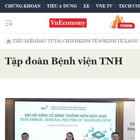
CHỨNG KHOÁN
TIÊU & DÙNG
XE
VNE TV
TECH CO
TIÊU ĐIỂM
ĐẦU TƯ
TÀI CHÍNH
KINH TẾ SỐ
KINH TẾ XANH
Tập đoàn Bệnh viện TNH